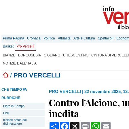
Prima Pagina
Cronaca
Politica
Attualità
Arte e Cultura
Spettacoli
Econom
Basket
Pro Vercelli
BIANZÈ
BORGOSESIA
CIGLIANO
CRESCENTINO
CINTURA DI VERCELLI
NOTIZIE DALL'ITALIA
/
PRO VERCELLI
CHE TEMPO FA
PRO VERCELLI
|
22 novembre 2025, 13
RUBRICHE
Contro l'Alcione, u
Fiera in Campo
inedita
Libri
Il block notes del
Condividi
Facebook
X
Print
WhatsApp
Email
disinfestatore