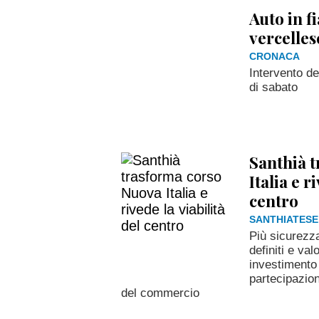
Auto in f
vercelles
CRONACA
Intervento de
di sabato
Santhià 
Italia e r
centro
SANTHIATESE
Più sicurezza
definiti e va
investimento 
partecipazion
del commercio