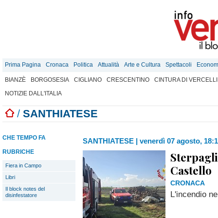
Prima Pagina
Cronaca
Politica
Attualità
Arte e Cultura
Spettacoli
Econom
BIANZÈ
BORGOSESIA
CIGLIANO
CRESCENTINO
CINTURA DI VERCELLI
NOTIZIE DALL'ITALIA
/
SANTHIATESE
CHE TEMPO FA
SANTHIATESE
|
venerdì 07 agosto, 18:
RUBRICHE
Sterpagli
Fiera in Campo
Castello
Libri
CRONACA
Il block notes del
L'incendio n
disinfestatore