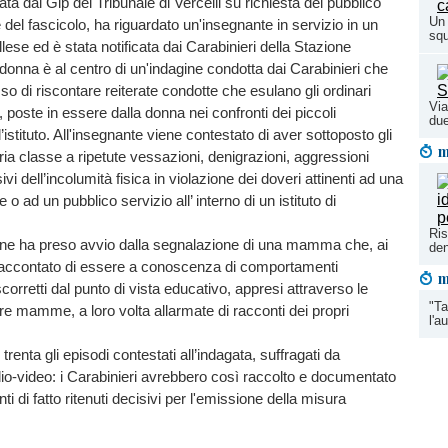
ta dal Gip del Tribunale di Vercelli su richiesta del pubblico
Un 
e del fascicolo, ha riguardato un'insegnante in servizio in un
squ
lese ed è stata notificata dai Carabinieri della Stazione
onna è al centro di un'indagine condotta dai Carabinieri che
 di riscontare reiterate condotte che esulano gli ordinari
Via
 poste in essere dalla donna nei confronti dei piccoli
due
l’istituto. All'insegnante viene contestato di aver sottoposto gli
m
pria classe a ripetute vessazioni, denigrazioni, aggressioni
sivi dell’incolumità fisica in violazione dei doveri attinenti ad una
 o ad un pubblico servizio all’ interno di un istituto di
Ris
agine ha preso avvio dalla segnalazione di una mamma che, ai
den
 raccontato di essere a conoscenza di comportamenti
m
corretti dal punto di vista educativo, appresi attraverso le
"Ta
tre mamme, a loro volta allarmate di racconti dei propri
l'a
trenta gli episodi contestati all’indagata, suffragati da
dio-video: i Carabinieri avrebbero così raccolto e documentato
ti di fatto ritenuti decisivi per l'emissione della misura