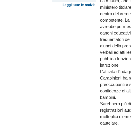
La misura, adotta
Leggi tutte le notizie
ministero titolar
centro del vercel
competente. La d
avrebbe permesso
canoni educativi,
frequentatori del
alunni della pro
verbali ed atti le
pubblica funzione
istruzione.
L’attività d’ind
Carabinieri, ha
preoccupanti e s
confidenze di al
bambini.
Sarebbero più di 
registrazioni au
molteplici elemen
cautelare.