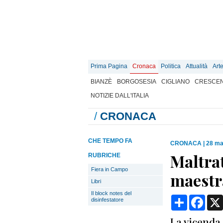
Prima Pagina
Cronaca
Politica
Attualità
Art
BIANZÈ
BORGOSESIA
CIGLIANO
CRESCEN
NOTIZIE DALL'ITALIA
/
CRONACA
CHE TEMPO FA
CRONACA
|
28 ma
Maltra
RUBRICHE
Fiera in Campo
maestr
Libri
Il block notes del
Condividi
Face
disinfestatore
La vicenda 