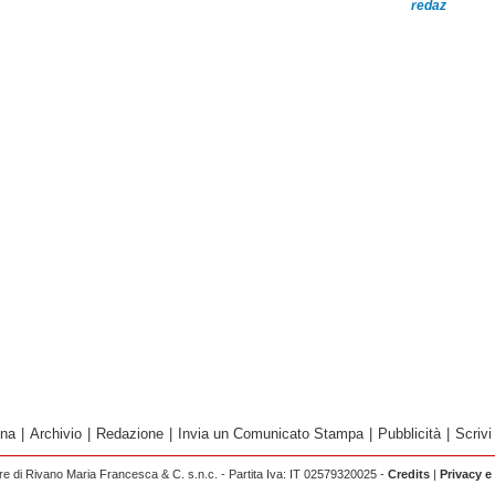
redaz
ina
|
Archivio
|
Redazione
|
Invia un Comunicato Stampa
|
Pubblicità
|
Scrivi
 di Rivano Maria Francesca & C. s.n.c. - Partita Iva: IT 02579320025 -
Credits
|
Privacy e