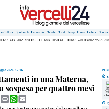
e e Cultura
Spettacoli
Economia
Salute
Sport
Tempo libero
Lettere
Scuola
TINO
CINTURA DI VERCELLI
SANTHIATESE
TRINO
GATTINARA-VALSESIA
ggio 2026, 12:16
IN B
ttamenti in una Materna,
s
a sospesa per quattro mesi
Dal
che
book
X
Print
WhatsApp
Email
g
ha per teatro un centro del vercellese