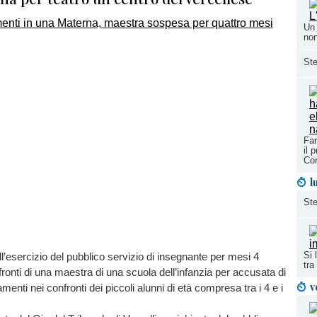
Un 
non
Ste
Far
il 
Cor
l
Ste
Si 
’esercizio del pubblico servizio di insegnante per mesi 4
tra
onti di una maestra di una scuola dell’infanzia per accusata di
v
tamenti nei confronti dei piccoli alunni di età compresa tra i 4 e i