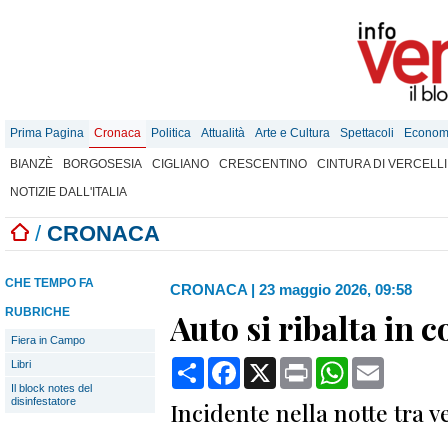
Prima Pagina
Cronaca
Politica
Attualità
Arte e Cultura
Spettacoli
Econom
BIANZÈ
BORGOSESIA
CIGLIANO
CRESCENTINO
CINTURA DI VERCELLI
NOTIZIE DALL'ITALIA
/
CRONACA
CHE TEMPO FA
CRONACA
|
23 maggio 2026, 09:58
RUBRICHE
Auto si ribalta in 
Fiera in Campo
Condividi
Facebook
X
Print
WhatsApp
Email
Libri
Il block notes del
disinfestatore
Incidente nella notte tra v