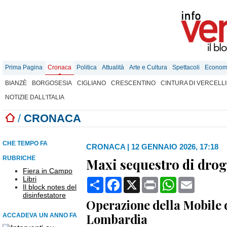
Prima Pagina
Cronaca
Politica
Attualità
Arte e Cultura
Spettacoli
Econom
BIANZÈ
BORGOSESIA
CIGLIANO
CRESCENTINO
CINTURA DI VERCELLI
NOTIZIE DALL'ITALIA
/
CRONACA
CHE TEMPO FA
CRONACA
|
12 GENNAIO 2026, 17:18
RUBRICHE
Maxi sequestro di drog
Fiera in Campo
Libri
Condividi
Facebook
X
Print
WhatsApp
Email
Il block notes del
disinfestatore
Operazione della Mobile d
Lombardia
ACCADEVA UN ANNO FA