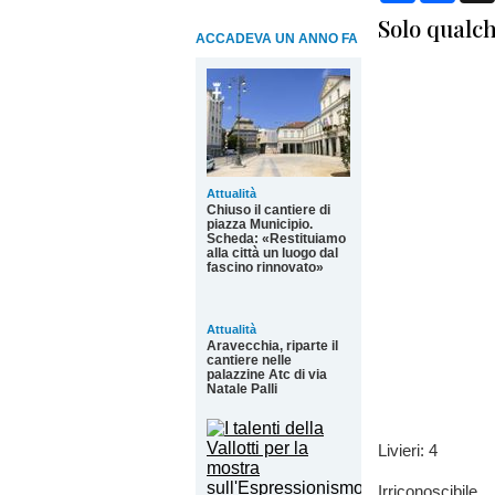
Solo qualch
ACCADEVA UN ANNO FA
Attualità
Chiuso il cantiere di
piazza Municipio.
Scheda: «Restituiamo
alla città un luogo dal
fascino rinnovato»
Attualità
Aravecchia, riparte il
cantiere nelle
palazzine Atc di via
Natale Palli
Livieri: 4
Irriconoscibile