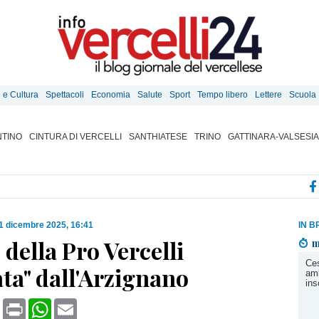
e e Cultura
Spettacoli
Economia
Salute
Sport
Tempo libero
Lettere
Scuola
TINO
CINTURA DI VERCELLI
SANTHIATESE
TRINO
GATTINARA-VALSESIA
1 dicembre 2025, 16:41
IN B
 della Pro Vercelli
m
Ces
ata" dall'Arzignano
ami
ins
book
X
Print
WhatsApp
Email