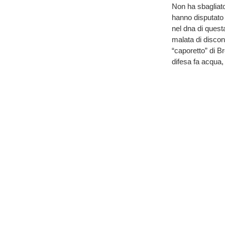
Non ha sbagliato
hanno disputato 
nel dna di quest
malata di discont
“caporetto” di Br
difesa fa acqua,