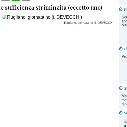
e sufficienza striminzita (eccetto uno)
m
Squ
abb
Rugliano, giornata no (f. DEVECCHI)
Ma
d
Pro
il r
s
Mat
me
gio
v