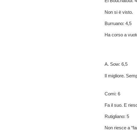
El Bouchatoui: 4
Non si è visto.
Burruano: 4,5
Ha corso a vuot
A. Sow: 6,5
Il migliore. Semp
Comi: 6
Fa il suo. E rie
Rutigliano: 5
Non riesce a “far