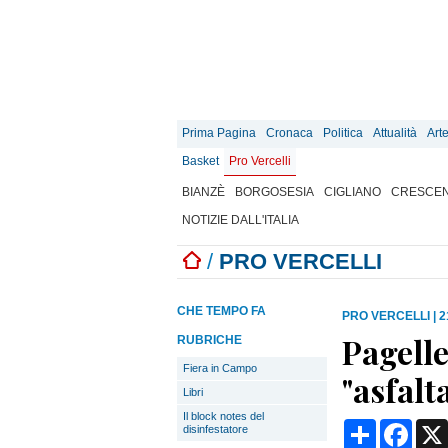
Prima Pagina
Cronaca
Politica
Attualità
Art
Basket
Pro Vercelli
BIANZÈ
BORGOSESIA
CIGLIANO
CRESCEN
NOTIZIE DALL'ITALIA
/
PRO VERCELLI
CHE TEMPO FA
PRO VERCELLI
|
2
Pagelle
RUBRICHE
Fiera in Campo
"asfalt
Libri
Il block notes del
Condividi
Face
disinfestatore