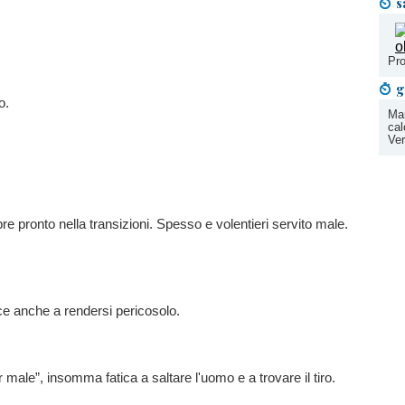
s
Pro
g
o.
Mar
cal
Ver
re pronto nella transizioni. Spesso e volentieri servito male.
sce anche a rendersi pericosolo.
 male”, insomma fatica a saltare l'uomo e a trovare il tiro.