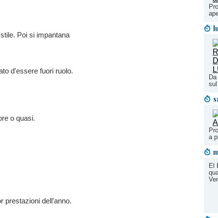
Pro
ape
l
stile. Poi si impantana
to d'essere fuori ruolo.
Da 
sul
s
pre o quasi.
Pro
a p
m
El 
qua
Ver
r prestazioni dell'anno.