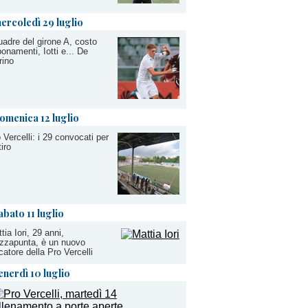
ercoledì 29 luglio
adre del girone A, costo
onamenti, Iotti e... De
rino
omenica 12 luglio
 Vercelli: i 29 convocati per
itiro
abato 11 luglio
tia Iori, 29 anni,
zzapunta, è un nuovo
catore della Pro Vercelli
enerdì 10 luglio