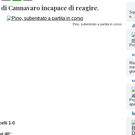
 di Cannavaro incapace di reagire.
Squ
e..
Pino, subentrato a partita in corso
d
Pro
s
Mat
me
gio
v
Pro
ape
l
elli 1-0
al 46';