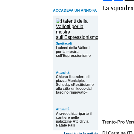
La squadra
ACCADEVA UN ANNO FA
Spettacoli
I talenti della Vallotti
per la mostra
sull'Espressionismo
Attualità
Chiuso il cantiere di
piazza Municipio.
Scheda: «Restituiamo
alla città un luogo dal
fascino rinnovato»
Attualità
Aravecchia, riparte il
cantiere nelle
palazzine Atc di via
Trento-Pro Verc
Natale Palli
Di Carmine (T) 
Leggi tutte le notizie