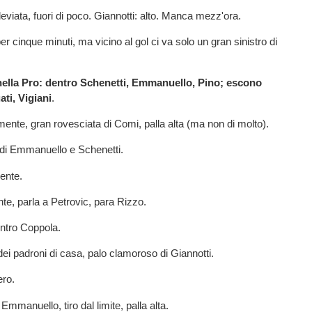
deviata, fuori di poco. Giannotti: alto. Manca mezz'ora.
r cinque minuti, ma vicino al gol ci va solo un gran sinistro di
 nella Pro: dentro Schenetti, Emmanuello, Pino; escono
ati, Vigiani
.
mente, gran rovesciata di Comi, palla alta (ma non di molto).
 di Emmanuello e Schenetti.
ente.
te, parla a Petrovic, para Rizzo.
entro Coppola.
dei padroni di casa, palo clamoroso di Giannotti.
ero.
mmanuello, tiro dal limite, palla alta.