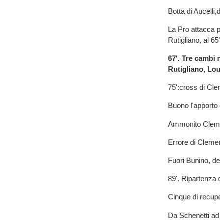
Botta di Aucelli,
La Pro attacca pe
Rutigliano, al 65'
67'. Tre cambi
Rutigliano, Lou
75':cross di Cle
Buono l'apporto
Ammonito Clem
Errore di Clemen
Fuori Bunino, d
89'. Ripartenza 
Cinque di recup
Da Schenetti ad E