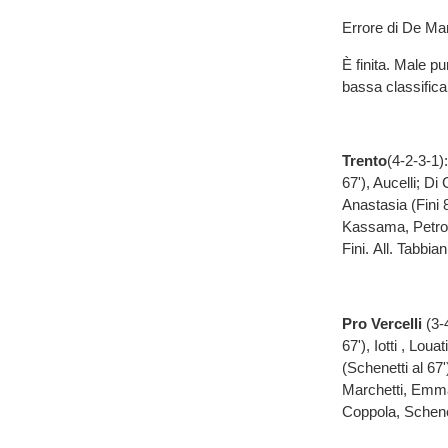
Errore di De Mari
È finita. Male p
bassa classifica
T
rento
(4-2-3-1):
67'), Aucelli; Di 
Anastasia (Fini 
Kassama, Petrovic
Fini. All. Tabbian
Pro Vercelli
(3-
67'), Iotti , Lou
(Schenetti al 67
Marchetti, Emma
Coppola, Schene