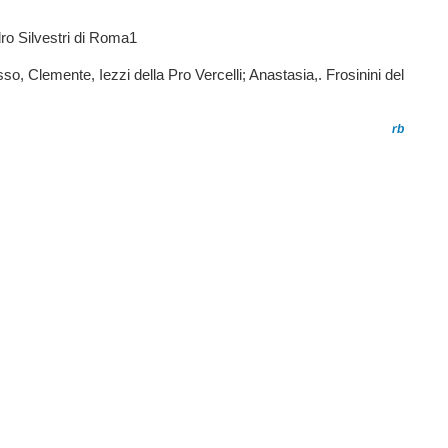
ro Silvestri di Roma1
o, Clemente, Iezzi della Pro Vercelli; Anastasia,. Frosinini del
rb