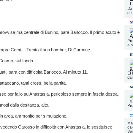
Da 
sul
s
ovvisa ma centrale di Bunino, para Barlocco. Il primo acuto è
Pro
a p
mpre Comi, il Trento il suo bomber, Di Carmine.
m
 Cosmo, sul fondo.
ati, para con difficoltà Barlocco. Al minuto 11.
El 
dal
ttaccano, tanti cross, bella partita.
s
o per fallo su Anastasia, pericoloso sempre in fascia destra.
nnotti dalla desitanza, alto.
Pro
g
in area, ammonito per simulazione.
Mar
vedendo Carosso in difficoltà con Anastasia, lo sostituisce
cal
Ver