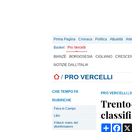
Prima Pagina
Cronaca
Politica
Attualità
Art
Basket
Pro Vercelli
BIANZÈ
BORGOSESIA
CIGLIANO
CRESCEN
NOTIZIE DALL'ITALIA
/
PRO VERCELLI
CHE TEMPO FA
PRO VERCELLI
|
2
Trento-
RUBRICHE
Fiera in Campo
classif
Libri
Il block notes del
Condividi
Face
disinfestatore