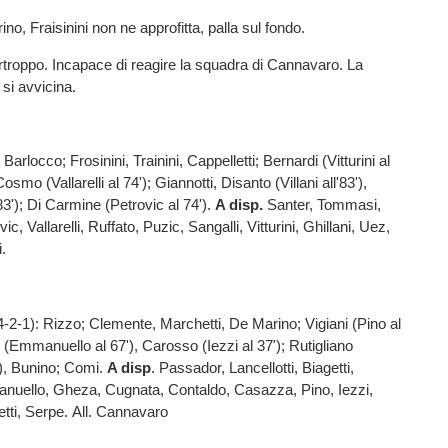
no, Fraisinini non ne approfitta, palla sul fondo.
urtroppo. Incapace di reagire la squadra di Cannavaro. La
 si avvicina.
 Barlocco; Frosinini, Trainini, Cappelletti; Bernardi (Vitturini al
Cosmo (Vallarelli al 74'); Giannotti, Disanto (Villani all'83'),
83'); Di Carmine (Petrovic al 74').
A disp.
Santer, Tommasi,
, Vallarelli, Ruffato, Puzic, Sangalli, Vitturini, Ghillani, Uez,
i.
4-2-1): Rizzo; Clemente, Marchetti, De Marino; Vigiani (Pino al
ati (Emmanuello al 67'), Carosso (Iezzi al 37'); Rutigliano
'), Bunino; Comi.
A disp
. Passador, Lancellotti, Biagetti,
nuello, Gheza, Cugnata, Contaldo, Casazza, Pino, Iezzi,
tti, Serpe. All. Cannavaro