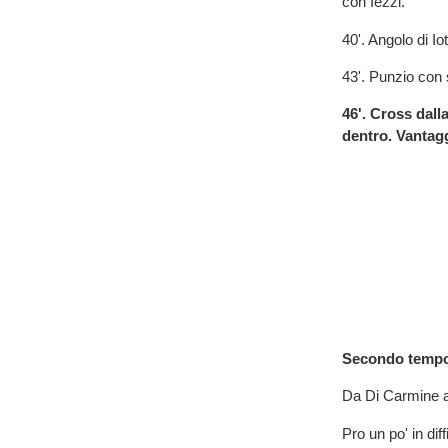
con Iezzi.
40'. Angolo di Iot
43'. Punzio con 
46'. Cross dalla
dentro. Vantagg
Secondo temp
Da Di Carmine ad
Pro un po' in dif