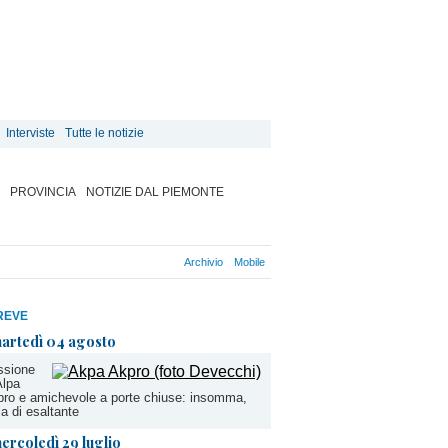
Interviste
Tutte le notizie
PROVINCIA
NOTIZIE DAL PIEMONTE
Archivio
Mobile
REVE
artedì 04 agosto
ssione
Alpa
ro e amichevole a porte chiuse: insomma,
la di esaltante
ercoledì 29 luglio