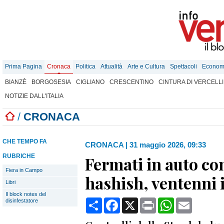
Prima Pagina
Cronaca
Politica
Attualità
Arte e Cultura
Spettacoli
Econom
BIANZÈ
BORGOSESIA
CIGLIANO
CRESCENTINO
CINTURA DI VERCELLI
NOTIZIE DALL'ITALIA
/
CRONACA
CHE TEMPO FA
CRONACA
|
31 maggio 2026, 09:33
RUBRICHE
Fermati in auto con
Fiera in Campo
hashish, ventenni 
Libri
Il block notes del
Condividi
Facebook
X
Print
WhatsApp
Email
disinfestatore