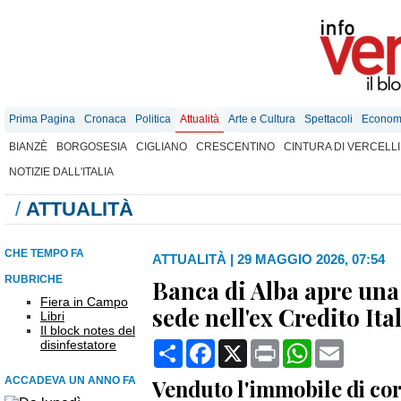
Prima Pagina
Cronaca
Politica
Attualità
Arte e Cultura
Spettacoli
Econom
BIANZÈ
BORGOSESIA
CIGLIANO
CRESCENTINO
CINTURA DI VERCELLI
NOTIZIE DALL'ITALIA
/
ATTUALITÀ
CHE TEMPO FA
ATTUALITÀ
|
29 MAGGIO 2026, 07:54
RUBRICHE
Banca di Alba apre una f
Fiera in Campo
sede nell'ex Credito Ita
Libri
Il block notes del
disinfestatore
Condividi
Facebook
X
Print
WhatsApp
Email
ACCADEVA UN ANNO FA
Venduto l'immobile di cor