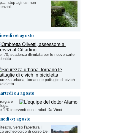
ua, stop agli usi non
enziali
iovedì 06 agosto
r 70, scadenza illimitata per le nuove carte
identità
urezza urbana, tornano le pattuglie di civich
bicicletta
artedì 04 agosto
rurgia e
logia,
re 170 interventi con il robot Da Vinci
unedì 03 agosto
iteatro, verso l'apertura il
co archeologico di corso De