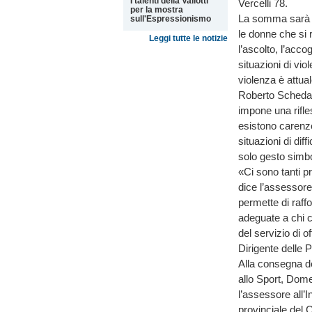
I talenti della Vallotti
Vercelli 78.
per la mostra
La somma sarà ut
sull'Espressionismo
le donne che si r
Leggi tutte le notizie
l’ascolto, l’acc
situazioni di vio
violenza è attua
Roberto Scheda 
impone una rifle
esistono carenze
situazioni di dif
solo gesto simbo
«Ci sono tanti p
dice l’assessore 
permette di raffo
adeguate a chi ch
del servizio di 
Dirigente delle Po
Alla consegna de
allo Sport, Dome
l’assessore all’
provinciale del 