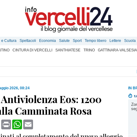
e e Cultura
Spettacoli
Economia
Salute
Sport
Tempo libero
Lettere
Scuola
TINO
CINTURA DI VERCELLI
SANTHIATESE
TRINO
GATTINARA-VALSESIA
ggio 2026, 08:24
IN B
Antiviolenza Eos: 1200
v
Zon
alla Camminata Rosa
seg
book
X
Print
WhatsApp
Email
tinati al completamento del nuovo alloggio