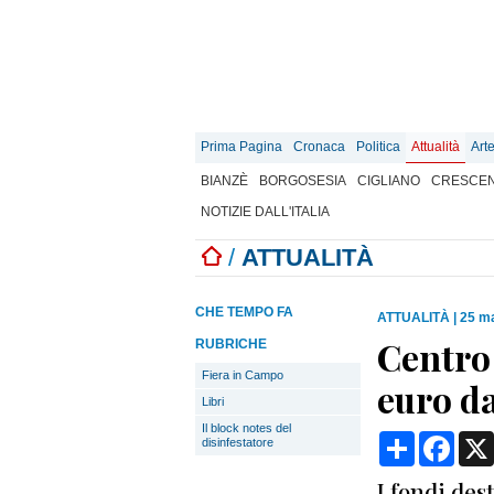
Prima Pagina
Cronaca
Politica
Attualità
Art
BIANZÈ
BORGOSESIA
CIGLIANO
CRESCEN
NOTIZIE DALL'ITALIA
/
ATTUALITÀ
CHE TEMPO FA
ATTUALITÀ
|
25 ma
Centro 
RUBRICHE
Fiera in Campo
euro d
Libri
Il block notes del
Condividi
Face
disinfestatore
I fondi des