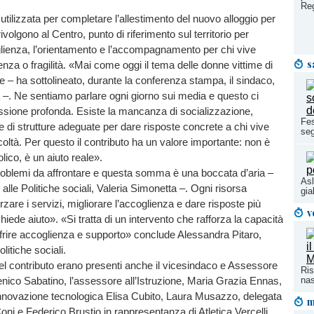
Re
ilizzata per completare l’allestimento del nuovo alloggio per
ivolgono al Centro, punto di riferimento sul territorio per
oglienza, l’orientamento e l’accompagnamento per chi vive
s
lenza o fragilità. «Mai come oggi il tema delle donne vittime di
le – ha sottolineato, durante la conferenza stampa, il sindaco,
–. Ne sentiamo parlare ogni giorno sui media e questo ci
ssione profonda. Esiste la mancanza di socializzazione,
Fes
 di strutture adeguate per dare risposte concrete a chi vive
seg
ficoltà. Per questo il contributo ha un valore importante: non è
lico, è un aiuto reale».
roblemi da affrontare e questa somma è una boccata d’aria –
Asl
alle Politiche sociali, Valeria Simonetta –. Ogni risorsa
gial
rzare i servizi, migliorare l’accoglienza e dare risposte più
v
iede aiuto». «Si tratta di un intervento che rafforza la capacità
offrire accoglienza e supporto» conclude Alessandra Pitaro,
litiche sociali.
l contributo erano presenti anche il vicesindaco e Assessore
Ris
nas
nico Sabatino, l’assessore all’Istruzione, Maria Grazia Ennas,
Innovazione tecnologica Elisa Cubito, Laura Musazzo, delegata
m
Coni e Federico Brustio in rappresentanza di Atletica Vercelli