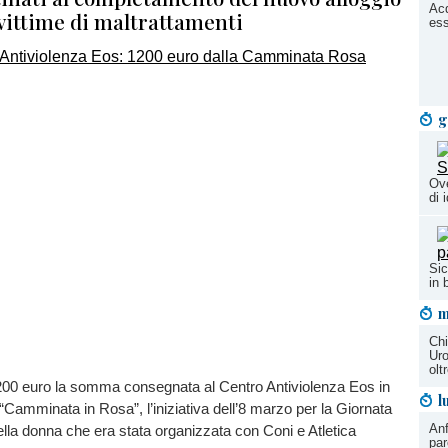
Acq
vittime di maltrattamenti
ess
g
Ove
di 
Sic
in 
m
Chi
Uro
olt
0 euro la somma consegnata al Centro Antiviolenza Eos in
l
“Camminata in Rosa”, l’iniziativa dell’8 marzo per la Giornata
Anf
ella donna che era stata organizzata con Coni e Atletica
par