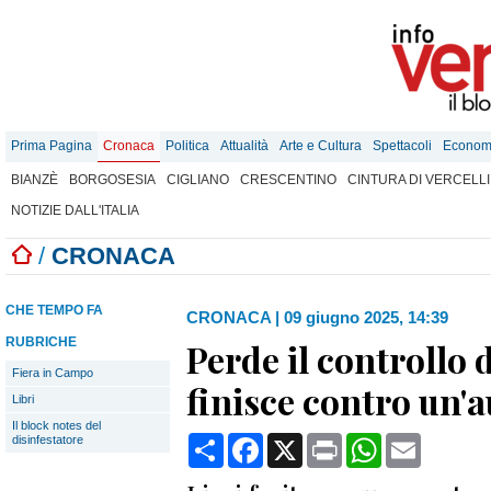
Prima Pagina
Cronaca
Politica
Attualità
Arte e Cultura
Spettacoli
Econom
BIANZÈ
BORGOSESIA
CIGLIANO
CRESCENTINO
CINTURA DI VERCELLI
NOTIZIE DALL'ITALIA
/
CRONACA
CHE TEMPO FA
CRONACA
|
09 giugno 2025, 14:39
RUBRICHE
Perde il controllo 
Fiera in Campo
finisce contro un'
Libri
Il block notes del
Condividi
Facebook
X
Print
WhatsApp
Email
disinfestatore