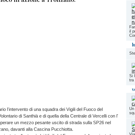
Far
il 
Cor
l
Ste
Si 
tra
v
Un 
io l'intervento di una squadra dei Vigili del Fuoco del
squ
ontario di Santhià e di quella della Centrale di Vercelli con l'
uperare un mezzo pesante uscito di strada sulla SP26 nel
ano, davanti alla Cascina Pucchiotta.
Via