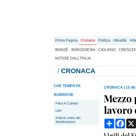
Prima Pagina
Cronaca
Politica
Attualità
Art
BIANZÈ
BORGOSESIA
CIGLIANO
CRESCEN
NOTIZIE DALL'ITALIA
/
CRONACA
CHE TEMPO FA
CRONACA
|
15 di
Mezzo p
RUBRICHE
Fiera in Campo
lavoro
Libri
Il block notes del
Condividi
Face
disinfestatore
Vigili del 