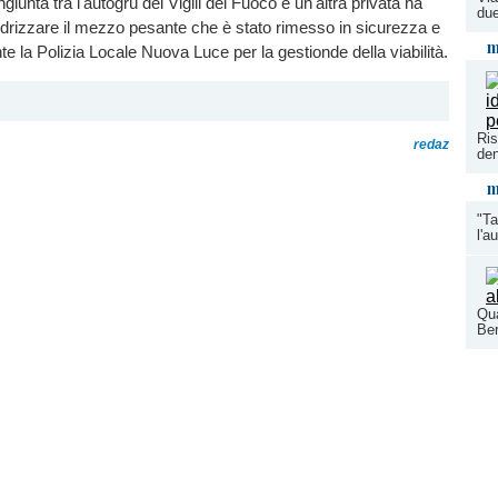
iunta tra l'autogrù dei Vigili del Fuoco e un'altra privata ha
due
drizzare il mezzo pesante che è stato rimesso in sicurezza e
m
e la Polizia Locale Nuova Luce per la gestionde della viabilità.
Ris
redaz
den
m
"Ta
l'a
Qua
Ber