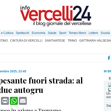
e e Cultura
Spettacoli
Economia
Salute
Sport
Tempo libero
Lettere
Scuola
TINO
CINTURA DI VERCELLI
SANTHIATESE
TRINO
GATTINARA-VALSESIA
cembre 2025, 23:45
IN B
esante fuori strada: al
g
 due autogru
Un 
non
book
X
Print
WhatsApp
Email
Ste
Fuoco in azione a Tronzano.