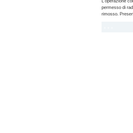
L'operazione cong
permesso di rad
rimosso. Present