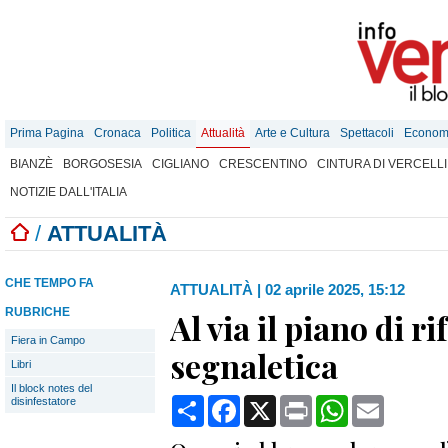
Prima Pagina
Cronaca
Politica
Attualità
Arte e Cultura
Spettacoli
Econom
BIANZÈ
BORGOSESIA
CIGLIANO
CRESCENTINO
CINTURA DI VERCELLI
NOTIZIE DALL'ITALIA
/
ATTUALITÀ
CHE TEMPO FA
ATTUALITÀ
|
02 aprile 2025, 15:12
RUBRICHE
Al via il piano di r
Fiera in Campo
segnaletica
Libri
Il block notes del
Condividi
Facebook
X
Print
WhatsApp
Email
disinfestatore