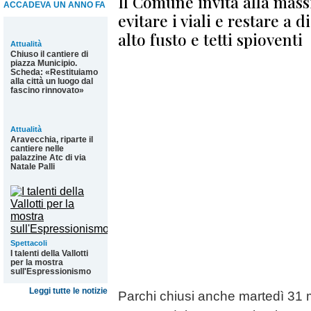
Il Comune invita alla mas
ACCADEVA UN ANNO FA
evitare i viali e restare a 
alto fusto e tetti spioventi
Attualità
Chiuso il cantiere di
piazza Municipio.
Scheda: «Restituiamo
alla città un luogo dal
fascino rinnovato»
Attualità
Aravecchia, riparte il
cantiere nelle
palazzine Atc di via
Natale Palli
Spettacoli
I talenti della Vallotti
per la mostra
sull'Espressionismo
Leggi tutte le notizie
Parchi chiusi anche martedì 31 