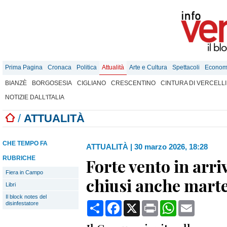
Prima Pagina
Cronaca
Politica
Attualità
Arte e Cultura
Spettacoli
Econom
BIANZÈ
BORGOSESIA
CIGLIANO
CRESCENTINO
CINTURA DI VERCELLI
NOTIZIE DALL'ITALIA
/
ATTUALITÀ
CHE TEMPO FA
ATTUALITÀ
|
30 marzo 2026, 18:28
RUBRICHE
Forte vento in arri
Fiera in Campo
chiusi anche mart
Libri
Il block notes del
Condividi
Facebook
X
Print
WhatsApp
Email
disinfestatore