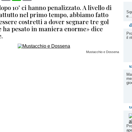
dopo 10' ci hanno penalizzato. A livello di
Squ
rattutto nel primo tempo, abbiamo fatto
e..
essere costretti a dover segnare tre gol
d
e ha pesato in maniera enorme» dice
Pro
e.
il r
Mustacchio e Dossena
s
Mat
me
gio
v
Pro
ape