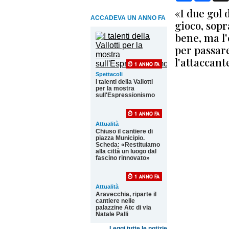
«I due gol 
ACCADEVA UN ANNO FA
gioco, sop
bene, ma l'
per passar
l'attaccant
Spettacoli
I talenti della Vallotti
per la mostra
sull'Espressionismo
Attualità
Chiuso il cantiere di
piazza Municipio.
Scheda: «Restituiamo
alla città un luogo dal
fascino rinnovato»
Attualità
Aravecchia, riparte il
cantiere nelle
palazzine Atc di via
Natale Palli
Leggi tutte le notizie