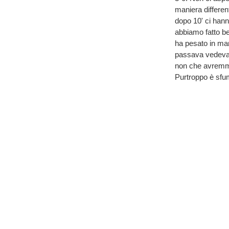
maniera different
dopo 10' ci hanno
abbiamo fatto be
ha pesato in ma
passava vedevam
non che avremmo 
Purtroppo è sfuma