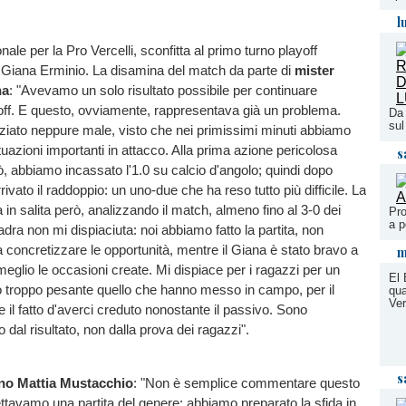
l
ale per la Pro Vercelli, sconfitta al primo turno playoff
a Giana Erminio. La disamina del match da parte di
mister
na
: "Avevamo un solo risultato possibile per continuare
off. E questo, ovviamente, rappresentava già un problema.
Da 
sul
ziato neppure male, visto che nei primissimi minuti abbiamo
tuazioni importanti in attacco. Alla prima azione pericolosa
s
ò, abbiamo incassato l'1.0 su calcio d'angolo; quindi dopo
rivato il raddoppio: un uno-due che ha reso tutto più difficile. La
a in salita però, analizzando il match, almeno fino al 3-0 dei
Pro
a p
adra non mi dispiaciuta: noi abbiamo fatto la partita, non
 concretizzare le opportunità, mentre il Giana è stato bravo a
m
 meglio le occasioni create. Mi dispiace per i ragazzi per un
El 
o troppo pesante quello che hanno messo in campo, per il
qua
Ver
 il fatto d'averci creduto nonostante il passivo. Sono
 dal risultato, non dalla prova dei ragazzi".
s
no Mattia Mustacchio
: "Non è semplice commentare questo
ttavamo una partita del genere; abbiamo preparato la sfida in