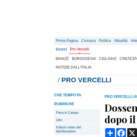
Prima Pagina
Cronaca
Politica
Attualità
Art
Basket
Pro Vercelli
BIANZÈ
BORGOSESIA
CIGLIANO
CRESCEN
NOTIZIE DALL'ITALIA
/
PRO VERCELLI
CHE TEMPO FA
PRO VERCELLI
|
0
Dossen
RUBRICHE
Fiera in Campo
dopo il
Libri
Il block notes del
Condividi
Face
disinfestatore