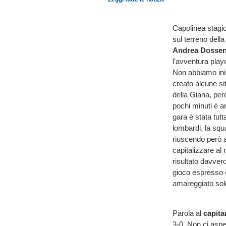
Capolinea stagion
sul terreno dell
Andrea Dosse
l'avventura play
Non abbiamo ini
creato alcune si
della Giana, per
pochi minuti è ar
gara è stata tutt
lombardi, la squ
riuscendo però a
capitalizzare al
risultato davver
gioco espresso e
amareggiato solo
Parola al
capita
3-0. Non ci aspe