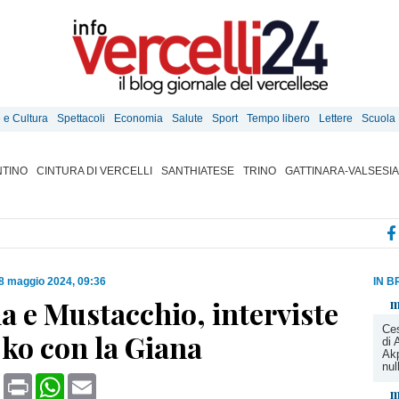
e e Cultura
Spettacoli
Economia
Salute
Sport
Tempo libero
Lettere
Scuola
TINO
CINTURA DI VERCELLI
SANTHIATESE
TRINO
GATTINARA-VALSESIA
8 maggio 2024, 09:36
IN B
a e Mustacchio, interviste
m
Ce
 ko con la Giana
di 
Akp
nul
book
X
Print
WhatsApp
Email
m