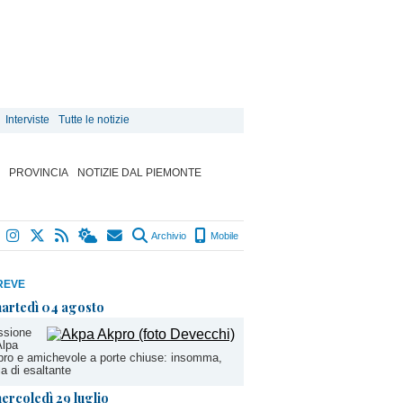
Interviste
Tutte le notizie
PROVINCIA
NOTIZIE DAL PIEMONTE
Archivio
Mobile
REVE
artedì 04 agosto
ssione
Alpa
ro e amichevole a porte chiuse: insomma,
la di esaltante
ercoledì 29 luglio