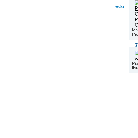
redaz
Mar
Pro
g
Pie
lis