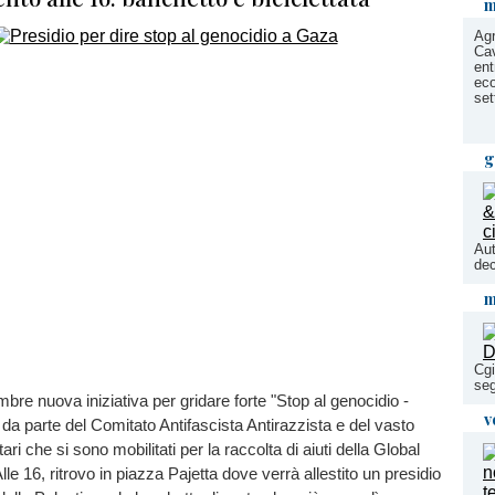
m
Agr
Cav
ent
eco
set
g
Aut
dec
m
Cgi
seg
bre nuova iniziativa per gridare forte "Stop al genocidio -
v
" da parte del Comitato Antifascista Antirazzista e del vasto
ari che si sono mobilitati per la raccolta di aiuti della Global
lle 16, ritrovo in piazza Pajetta dove verrà allestito un presidio