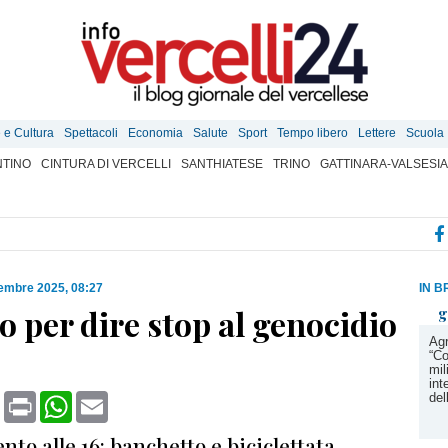
e e Cultura
Spettacoli
Economia
Salute
Sport
Tempo libero
Lettere
Scuola
TINO
CINTURA DI VERCELLI
SANTHIATESE
TRINO
GATTINARA-VALSESIA
tembre 2025, 08:27
IN B
o per dire stop al genocidio
g
Agr
“Co
mil
int
book
X
Print
WhatsApp
Email
del
o alle 16: banchetto e biciclettata