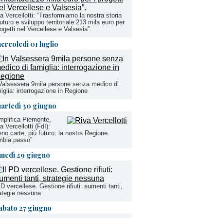
a Vercellotti: “Trasformiamo la nostra storia
futuro e sviluppo territoriale:213 mila euro per
rogetti nel Vercellese e Valsesia”.
ercoledì 01 luglio
Valsessera 9mila persone senza medico di
iglia: interrogazione in Regione
artedì 30 giugno
plifica Piemonte,
a Vercellotti (FdI):
no carte, più futuro: la nostra Regione
mbia passo”
unedì 29 giugno
PD vercellese. Gestione rifiuti: aumenti tanti,
ategie nessuna
abato 27 giugno