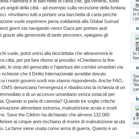
della Palestina e le barchette di carta che, già venerdì, sono
ni angoli della città - ad esempio sulla recinzione della fontana
Riv
in 
sci. «Invitiamo tutti a portare una barchetta di carta perché
i p
azione vuole esprimere piena solidarietà alla Global Sumud
m
questi giorni sta navigando verso Gaza per portare aiuti
i grazie alla generosità di tante persone», spiegano gli
chi vuole, potrà unirsi alla biciclettata che attraverserà le
In 
fam
ra città, per poi fare ritorno al presidio: «Chiediamo la fine
m
gale, lo stop del genocidio e l’apertura dei corridoi umanitari via
 richieste che il Diritto Internazionale avrebbe dovuto
Sem
cui i nostri governi sordi non stanno rispondendo. Anche FAO,
Riv
“Me
MS denunciano l'emergenza e ribadiscono la richiesta di un
ca
 immediato e di un accesso umanitario senza ostacoli per
l
tia. Quando si parla di carestia? Quando tre soglie critiche
rivazione alimentare estrema, malnutrizione acuta e morti
ame. Save the Cildren ha dichiarato che almeno 132.000
Il 
feriore ai cinque anni rischiano di morire di malnutrizione acuta
str
si. La fame viene usata come arma di guerra. Questo è un
s