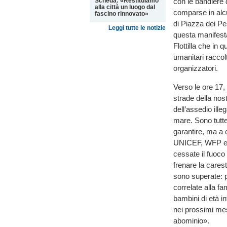
Scheda: «Restituiamo
con le bandiere 
alla città un luogo dal
comparse in alcu
fascino rinnovato»
di Piazza dei Pe
Leggi tutte le notizie
questa manifest
Flottilla che in 
umanitari raccolt
organizzatori.
Verso le ore 17, 
strade della nost
dell’assedio ille
mare. Sono tutte
garantire, ma a 
UNICEF, WFP e O
cessate il fuoco
frenare la cares
sono superate: p
correlate alla f
bambini di età in
nei prossimi me
abominio».