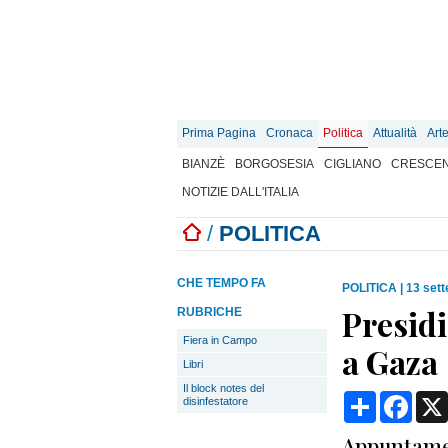
Prima Pagina
Cronaca
Politica
Attualità
Art
BIANZÈ
BORGOSESIA
CIGLIANO
CRESCEN
NOTIZIE DALL'ITALIA
/
POLITICA
CHE TEMPO FA
POLITICA
|
13 set
Presidi
RUBRICHE
Fiera in Campo
a Gaza
Libri
Il block notes del
Condividi
Face
disinfestatore
Appuntament