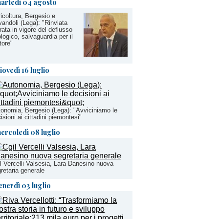
artedì 04 agosto
icoltura, Bergesio e
andoli (Lega): "Rinviata
rata in vigore del deflusso
logico, salvaguardia per il
tore"
iovedì 16 luglio
onomia, Bergesio (Lega): "Avviciniamo le
isioni ai cittadini piemontesi"
ercoledì 08 luglio
l Vercelli Valsesia, Lara Danesino nuova
retaria generale
enerdì 03 luglio