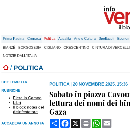
Prima Pagina
Cronaca
Politica
Attualità
Arte e Cultura
Spettacoli
Econom
BIANZÈ
BORGOSESIA
CIGLIANO
CRESCENTINO
CINTURA DI VERCELLI
NOTIZIE DALL'ITALIA
/
POLITICA
CHE TEMPO FA
POLITICA
|
20 NOVEMBRE 2025, 15:36
RUBRICHE
Sabato in piazza Cavour,
Fiera in Campo
lettura dei nomi dei bi
Libri
Il block notes del
Gaza
disinfestatore
Condividi
Facebook
X
Print
WhatsApp
Email
ACCADEVA UN ANNO FA