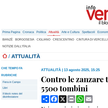
Prima Pagina
Cronaca
Politica
Attualità
Arte e Cultura
Spettacoli
Econom
BIANZÈ
BORGOSESIA
CIGLIANO
CRESCENTINO
CINTURA DI VERCELLI
NOTIZIE DALL'ITALIA
/
ATTUALITÀ
CHE TEMPO FA
ATTUALITÀ
|
13 agosto 2025, 15:25
RUBRICHE
Contro le zanzare 
Fiera in Campo
5500 tombini
Libri
Il block notes del
Condividi
Facebook
X
Print
WhatsApp
Email
disinfestatore