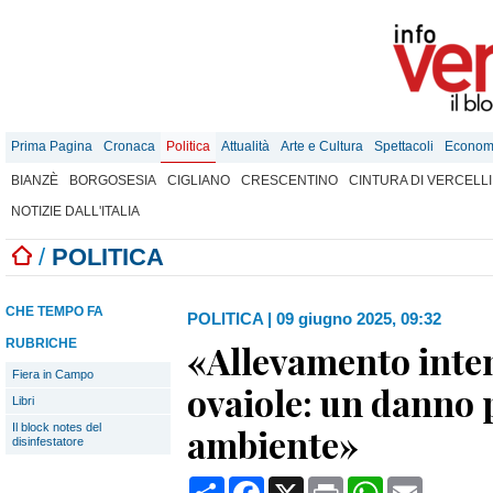
Prima Pagina
Cronaca
Politica
Attualità
Arte e Cultura
Spettacoli
Econom
BIANZÈ
BORGOSESIA
CIGLIANO
CRESCENTINO
CINTURA DI VERCELLI
NOTIZIE DALL'ITALIA
/
POLITICA
CHE TEMPO FA
POLITICA
|
09 giugno 2025, 09:32
RUBRICHE
«Allevamento inten
Fiera in Campo
ovaiole: un danno 
Libri
Il block notes del
ambiente»
disinfestatore
Condividi
Facebook
X
Print
WhatsApp
Email