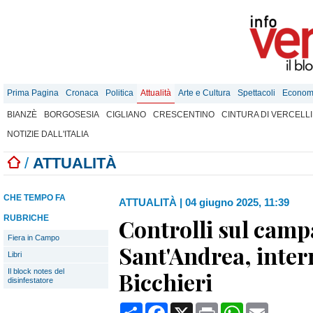
Prima Pagina
Cronaca
Politica
Attualità
Arte e Cultura
Spettacoli
Econom
BIANZÈ
BORGOSESIA
CIGLIANO
CRESCENTINO
CINTURA DI VERCELLI
NOTIZIE DALL'ITALIA
/
ATTUALITÀ
CHE TEMPO FA
ATTUALITÀ
|
04 giugno 2025, 11:39
RUBRICHE
Controlli sul camp
Fiera in Campo
Sant'Andrea, inter
Libri
Il block notes del
Bicchieri
disinfestatore
Condividi
Facebook
X
Print
WhatsApp
Email