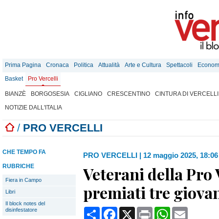
Prima Pagina
Cronaca
Politica
Attualità
Arte e Cultura
Spettacoli
Econom
Basket
Pro Vercelli
BIANZÈ
BORGOSESIA
CIGLIANO
CRESCENTINO
CINTURA DI VERCELLI
NOTIZIE DALL'ITALIA
/
PRO VERCELLI
CHE TEMPO FA
PRO VERCELLI
|
12 maggio 2025, 18:06
RUBRICHE
Veterani della Pro 
Fiera in Campo
premiati tre giovan
Libri
Il block notes del
Condividi
Facebook
X
Print
WhatsApp
Email
disinfestatore