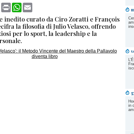
book
X
Print
WhatsApp
Email
m
 inedito curato da Ciro Zoratti e François
Ces
ami
ifra la filosofia di Julio Velasco, offrendo
ins
iosi per lo sport, la leadership e la
rsonale.
v
L'É
Fra
isc
g
Hoc
in 
ami