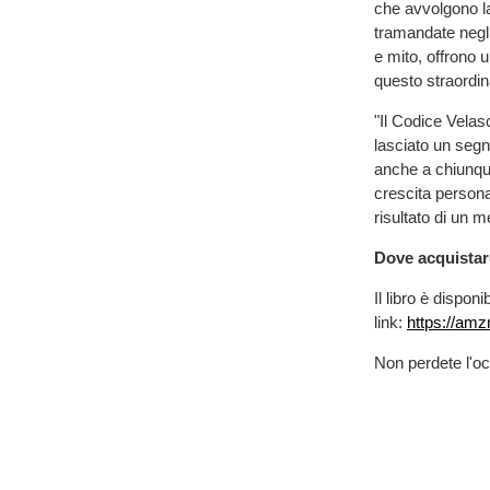
che avvolgono la
tramandate negli 
e mito, offrono 
questo straordin
"Il Codice Vela
lasciato un segno
anche a chiunque
crescita person
risultato di un 
Dove acquistar
Il libro è dispon
link:
https://amz
Non perdete l'oc