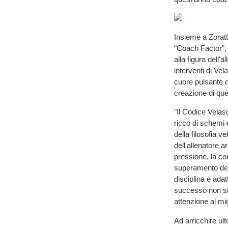
Insieme a Zoratt
"Coach Factor", 
alla figura dell'
interventi di Vel
cuore pulsante d
creazione di qu
"Il Codice Velas
ricco di schemi e
della filosofia v
dell'allenatore 
pressione, la co
superamento dei p
disciplina e adat
successo non sia
attenzione al mi
Ad arricchire ult