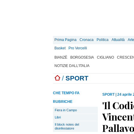
Prima Pagina
Cronaca
Politica
Attualità
Art
Basket
Pro Vercelli
BIANZÈ
BORGOSESIA
CIGLIANO
CRESCEN
NOTIZIE DALL'ITALIA
/
SPORT
CHE TEMPO FA
SPORT
|
24 aprile
'Il Cod
RUBRICHE
Fiera in Campo
Vincent
Libri
Pallavo
Il block notes del
disinfestatore