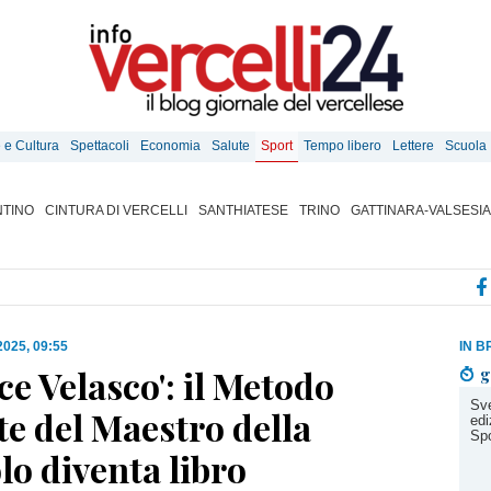
e e Cultura
Spettacoli
Economia
Salute
Sport
Tempo libero
Lettere
Scuola
TINO
CINTURA DI VERCELLI
SANTHIATESE
TRINO
GATTINARA-VALSESIA
 2025, 09:55
IN B
ice Velasco': il Metodo
g
Sve
e del Maestro della
edi
Spo
lo diventa libro