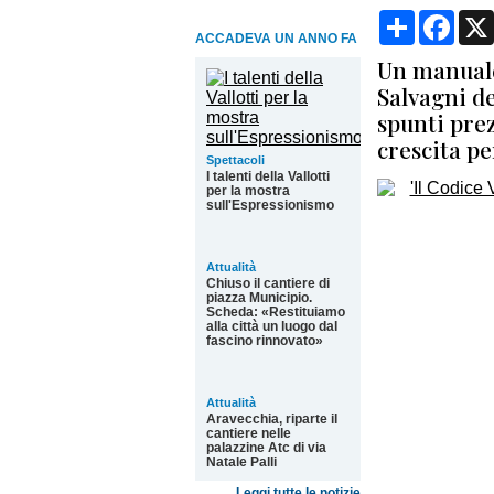
Condividi
Face
ACCADEVA UN ANNO FA
Un manuale
Salvagni dec
spunti prez
crescita pe
Spettacoli
I talenti della Vallotti
per la mostra
sull'Espressionismo
Attualità
Chiuso il cantiere di
piazza Municipio.
Scheda: «Restituiamo
alla città un luogo dal
fascino rinnovato»
Attualità
Aravecchia, riparte il
cantiere nelle
palazzine Atc di via
Natale Palli
Leggi tutte le notizie