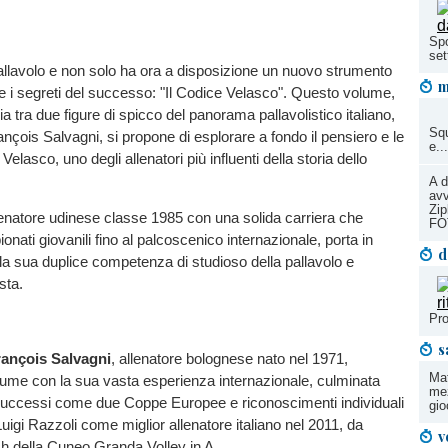
Spo
se
allavolo e non solo ha ora a disposizione un nuovo strumento
m
 i segreti del successo: "Il Codice Velasco". Questo volume,
ia tra due figure di spicco del panorama pallavolistico italiano,
Squ
ançois Salvagni, si propone di esplorare a fondo il pensiero e le
e..
 Velasco, uno degli allenatori più influenti della storia dello
A d
avv
Zip
lenatore udinese classe 1985 con una solida carriera che
FO
nati giovanili fino al palcoscenico internazionale, porta in
d
la sua duplice competenza di studioso della pallavolo e
sta.
Pro
s
rançois Salvagni
, allenatore bolognese nato nel 1971,
Mat
olume con la sua vasta esperienza internazionale, culminata
me
 successi come due Coppe Europee e riconoscimenti individuali
gio
uigi Razzoli come miglior allenatore italiano nel 2011, da
v
h della Cuneo Granda Volley in A.