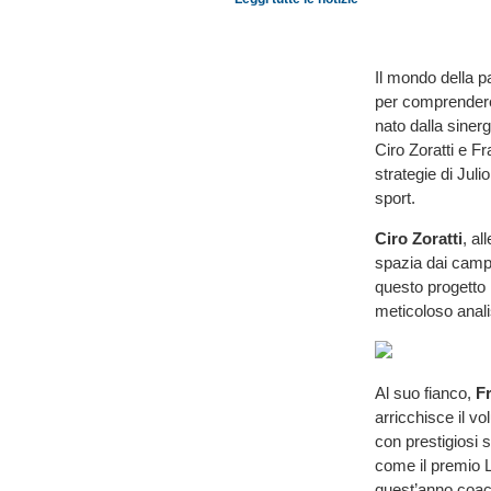
Il mondo della p
per comprendere
nato dalla sinerg
Ciro Zoratti e Fr
strategie di Julio
sport.
Ciro Zoratti
, al
spazia dai campio
questo progetto 
meticoloso anali
Al suo fianco,
F
arricchisce il v
con prestigiosi
come il premio L
quest’anno coac