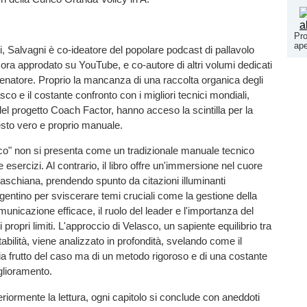
Pro
ape
i, Salvagni è co-ideatore del popolare podcast di pallavolo
ora approdato su YouTube, e co-autore di altri volumi dedicati
allenatore. Proprio la mancanza di una raccolta organica degli
asco e il costante confronto con i migliori tecnici mondiali,
el progetto Coach Factor, hanno acceso la scintilla per la
esto vero e proprio manuale.
co" non si presenta come un tradizionale manuale tecnico
 esercizi. Al contrario, il libro offre un'immersione nel cuore
elaschiana, prendendo spunto da citazioni illuminanti
argentino per sviscerare temi cruciali come la gestione della
municazione efficace, il ruolo del leader e l'importanza del
ropri limiti. L'approccio di Velasco, un sapiente equilibrio tra
tabilità, viene analizzato in profondità, svelando come il
 frutto del caso ma di un metodo rigoroso e di una costante
glioramento.
eriormente la lettura, ogni capitolo si conclude con aneddoti