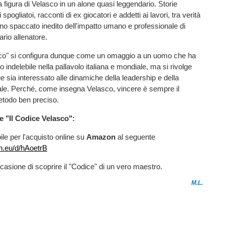
 figura di Velasco in un alone quasi leggendario. Storie
spogliatoi, racconti di ex giocatori e addetti ai lavori, tra verità
uno spaccato inedito dell'impatto umano e professionale di
ario allenatore.
sco" si configura dunque come un omaggio a un uomo che ha
 indelebile nella pallavolo italiana e mondiale, ma si rivolge
 sia interessato alle dinamiche della leadership e della
ale. Perché, come insegna Velasco, vincere è sempre il
metodo ben preciso.
e "Il Codice Velasco":
ibile per l'acquisto online su
Amazon
al seguente
n.eu/d/hAoetrB
casione di scoprire il "Codice" di un vero maestro.
M.L.