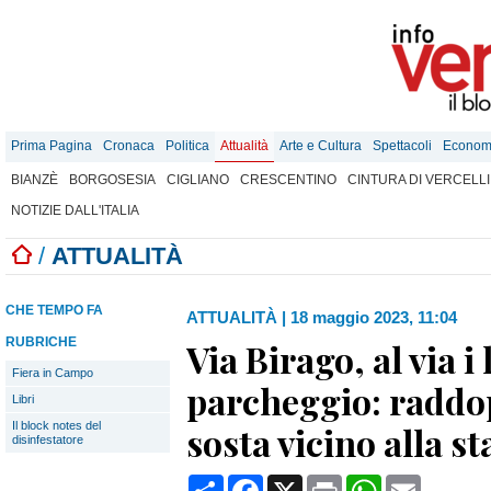
Prima Pagina
Cronaca
Politica
Attualità
Arte e Cultura
Spettacoli
Econom
BIANZÈ
BORGOSESIA
CIGLIANO
CRESCENTINO
CINTURA DI VERCELLI
NOTIZIE DALL'ITALIA
/
ATTUALITÀ
CHE TEMPO FA
ATTUALITÀ
|
18 maggio 2023, 11:04
RUBRICHE
Via Birago, al via i
Fiera in Campo
parcheggio: raddop
Libri
Il block notes del
sosta vicino alla s
disinfestatore
Condividi
Facebook
X
Print
WhatsApp
Email