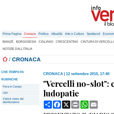
Prima Pagina
Cronaca
Politica
Attualità
Arte e Cultura
Spettacoli
Econom
BIANZÈ
BORGOSESIA
CIGLIANO
CRESCENTINO
CINTURA DI VERCELLI
NOTIZIE DALL'ITALIA
/
CRONACA
CHE TEMPO FA
CRONACA
|
12 settembre 2015, 17:40
RUBRICHE
"Vercelli no-slot": 
Fiera in Campo
ludopatie
Libri
Il block notes del
Condividi
Facebook
X
Print
WhatsApp
Email
disinfestatore