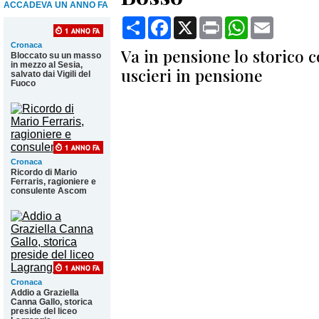
ACCADEVA UN ANNO FA
Condividi
Facebook
X
Print
WhatsApp
Email
Cronaca
Va in pensione lo storico 
Bloccato su un masso
in mezzo al Sesia,
uscieri in pensione
salvato dai Vigili del
Fuoco
Cronaca
Ricordo di Mario
Ferraris, ragioniere e
consulente Ascom
Cronaca
Addio a Graziella
Canna Gallo, storica
preside del liceo