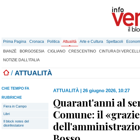
Prima Pagina
Cronaca
Politica
Attualità
Arte e Cultura
Spettacoli
Econom
BIANZÈ
BORGOSESIA
CIGLIANO
CRESCENTINO
CINTURA DI VERCELLI
NOTIZIE DALL'ITALIA
/
ATTUALITÀ
CHE TEMPO FA
ATTUALITÀ
|
26 giugno 2026, 10:27
RUBRICHE
Quarant'anni al ser
Fiera in Campo
Comune: il «grazi
Libri
Il block notes del
dell'amministrazio
disinfestatore
Bosso