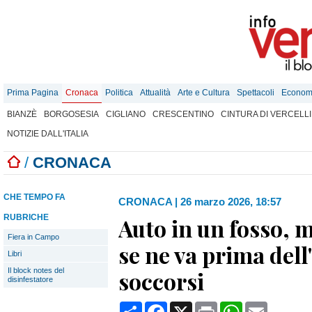
Prima Pagina
Cronaca
Politica
Attualità
Arte e Cultura
Spettacoli
Econom
BIANZÈ
BORGOSESIA
CIGLIANO
CRESCENTINO
CINTURA DI VERCELLI
NOTIZIE DALL'ITALIA
/
CRONACA
CHE TEMPO FA
CRONACA
|
26 marzo 2026, 18:57
RUBRICHE
Auto in un fosso, 
Fiera in Campo
se ne va prima dell
Libri
Il block notes del
soccorsi
disinfestatore
Condividi
Facebook
X
Print
WhatsApp
Email