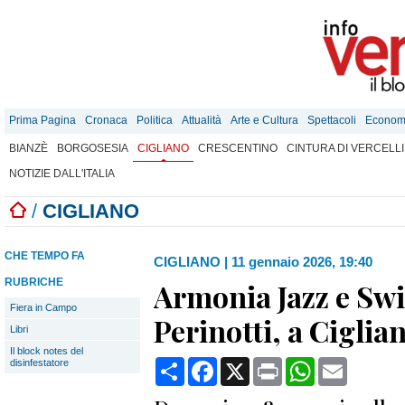
Prima Pagina
Cronaca
Politica
Attualità
Arte e Cultura
Spettacoli
Econom
BIANZÈ
BORGOSESIA
CIGLIANO
CRESCENTINO
CINTURA DI VERCELLI
NOTIZIE DALL'ITALIA
/
CIGLIANO
CHE TEMPO FA
CIGLIANO
|
11 gennaio 2026, 19:40
RUBRICHE
Armonia Jazz e Sw
Fiera in Campo
Perinotti, a Ciglia
Libri
Il block notes del
Condividi
Facebook
X
Print
WhatsApp
Email
disinfestatore