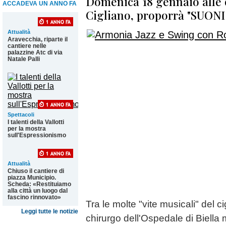
Domenica 18 gennaio alle o
ACCADEVA UN ANNO FA
Cigliano, proporrà "SUO
Attualità
Aravecchia, riparte il
cantiere nelle
palazzine Atc di via
Natale Palli
Spettacoli
I talenti della Vallotti
per la mostra
sull'Espressionismo
Attualità
Chiuso il cantiere di
piazza Municipio.
Scheda: «Restituiamo
alla città un luogo dal
fascino rinnovato»
Tra le molte "vite musicali" del c
Leggi tutte le notizie
chirurgo dell'Ospedale di Biella