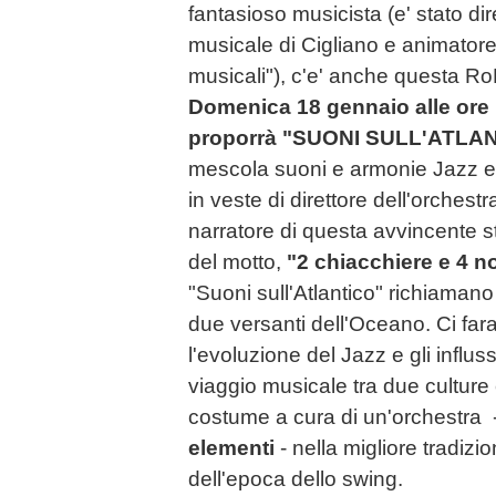
fantasioso musicista (e' stato di
musicale di Cigliano e animator
musicali"), c'e' anche questa R
Domenica 18 gennaio alle ore 
proporrà "SUONI SULL'ATLAN
mescola suoni e armonie Jazz e S
in veste di direttore dell'orchest
narratore di questa avvincente s
del motto,
"2 chiacchiere e 4 no
"Suoni sull'Atlantico" richiaman
due versanti dell'Oceano. Ci fa
l'evoluzione del Jazz e gli influ
viaggio musicale tra due culture 
costume a cura di un'orchestra 
elementi
- nella migliore tradizi
dell'epoca dello swing.