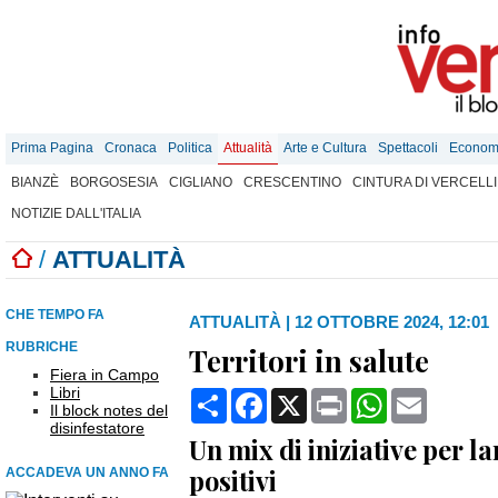
Prima Pagina
Cronaca
Politica
Attualità
Arte e Cultura
Spettacoli
Econom
BIANZÈ
BORGOSESIA
CIGLIANO
CRESCENTINO
CINTURA DI VERCELLI
NOTIZIE DALL'ITALIA
/
ATTUALITÀ
CHE TEMPO FA
ATTUALITÀ
|
12 OTTOBRE 2024, 12:01
RUBRICHE
Territori in salute
Fiera in Campo
Libri
Condividi
Facebook
X
Print
WhatsApp
Email
Il block notes del
disinfestatore
Un mix di iniziative per 
positivi
ACCADEVA UN ANNO FA