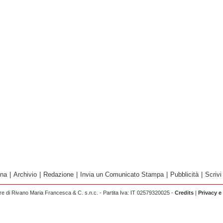
ina
|
Archivio
|
Redazione
|
Invia un Comunicato Stampa
|
Pubblicità
|
Scrivi
 di Rivano Maria Francesca & C. s.n.c. - Partita Iva: IT 02579320025 -
Credits
|
Privacy e