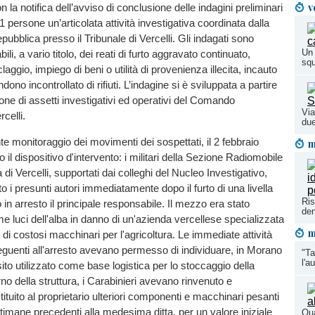
v
 la notifica dell’avviso di conclusione delle indagini preliminari
11 persone un’articolata attività investigativa coordinata dalla
ubblica presso il Tribunale di Vercelli. Gli indagati sono
Un 
ili, a vario titolo, dei reati di furto aggravato continuato,
squ
claggio, impiego di beni o utilità di provenienza illecita, incauto
ono incontrollato di rifiuti. L’indagine si è sviluppata a partire
ione di assetti investigativi ed operativi del Comando
Via
rcelli.
due
te monitoraggio dei movimenti dei sospettati, il 2 febbraio
m
 il dispositivo d'intervento: i militari della Sezione Radiomobile
i Vercelli, supportati dai colleghi del Nucleo Investigativo,
o i presunti autori immediatamente dopo il furto di una livella
Ris
 in arresto il principale responsabile. Il mezzo era stato
den
ime luci dell'alba in danno di un'azienda vercellese specializzata
m
 di costosi macchinari per l'agricoltura. Le immediate attività
guenti all'arresto avevano permesso di individuare, in Morano
"Ta
l'a
ito utilizzato come base logistica per lo stoccaggio della
terno della struttura, i Carabinieri avevano rinvenuto e
ituito al proprietario ulteriori componenti e macchinari pesanti
ettimane precedenti alla medesima ditta, per un valore iniziale
Qua