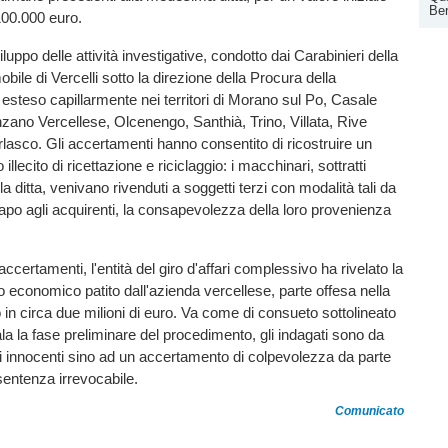
Ber
 100.000 euro.
luppo delle attività investigative, condotto dai Carabinieri della
ile di Vercelli sotto la direzione della Procura della
 esteso capillarmente nei territori di Morano sul Po, Casale
zano Vercellese, Olcenengo, Santhià, Trino, Villata, Rive
lasco. Gli accertamenti hanno consentito di ricostruire un
o illecito di ricettazione e riciclaggio: i macchinari, sottratti
a ditta, venivano rivenduti a soggetti terzi con modalità tali da
capo agli acquirenti, la consapevolezza della loro provenienza
accertamenti, l'entità del giro d'affari complessivo ha rivelato la
o economico patito dall'azienda vercellese, parte offesa nella
 in circa due milioni di euro. Va come di consueto sottolineato
la la fase preliminare del procedimento, gli indagati sono da
ti innocenti sino ad un accertamento di colpevolezza da parte
sentenza irrevocabile.
Comunicato