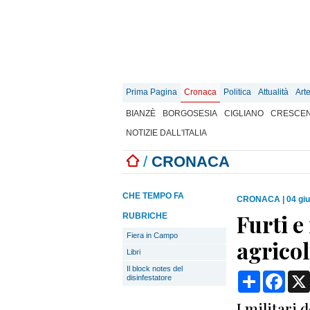
Prima Pagina
Cronaca
Politica
Attualità
Art
BIANZÈ
BORGOSESIA
CIGLIANO
CRESCEN
NOTIZIE DALL'ITALIA
/
CRONACA
CHE TEMPO FA
CRONACA
|
04 gi
Furti e
RUBRICHE
Fiera in Campo
agricol
Libri
Il block notes del
Condividi
Face
disinfestatore
I militari