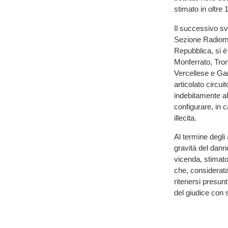
stimato in oltre
Il successivo svi
Sezione Radiomob
Repubblica, si è
Monferrato, Tron
Vercellese e Gar
articolato circuit
indebitamente all
configurare, in 
illecita.
Al termine degli 
gravità del dann
vicenda, stimato
che, considerata
ritenersi presun
del giudice con 