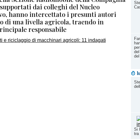
Ste
, supportati dai colleghi del Nucleo
Cas
vo, hanno intercettato i presunti autori
to di una livella agricola, traendo in
principale responsabile
Far
han
per
del
del
l
Ste
del
Si 
tra