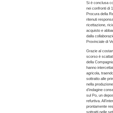
Si è conclusa con
nei confronti di 
Procura della Rep
ritenuti responsab
ricettazione, rici
acquisto e abband
dalla collaboraz
Provinciale di Ve
Grazie al costan
scorso è scattato
della Compagnia d
hanno intercettat
agricola, traendo
sottratto alle pr
nella produzione
d'indagine conse
sul Po, un depos
refurtiva. All'in
prontamente rest
sottratti nelle s