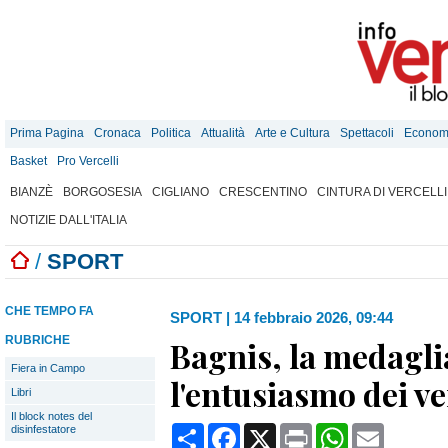
Prima Pagina
Cronaca
Politica
Attualità
Arte e Cultura
Spettacoli
Econom
Basket
Pro Vercelli
BIANZÈ
BORGOSESIA
CIGLIANO
CRESCENTINO
CINTURA DI VERCELLI
NOTIZIE DALL'ITALIA
/
SPORT
CHE TEMPO FA
SPORT
|
14 febbraio 2026, 09:44
RUBRICHE
Bagnis, la medagl
Fiera in Campo
l'entusiasmo dei ve
Libri
Il block notes del
Condividi
Facebook
X
Print
WhatsApp
Email
disinfestatore