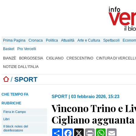
Prima Pagina
Cronaca
Politica
Attualità
Arte e Cultura
Spettacoli
Econom
Basket
Pro Vercelli
BIANZÈ
BORGOSESIA
CIGLIANO
CRESCENTINO
CINTURA DI VERCELLI
NOTIZIE DALL'ITALIA
/
SPORT
CHE TEMPO FA
SPORT
|
03 febbraio 2026, 15:23
RUBRICHE
Vincono Trino e Li
Fiera in Campo
Cigliano agguanta i
Libri
Il block notes del
Condividi
Facebook
X
Print
WhatsApp
Email
disinfestatore