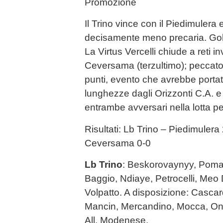
Promozione
Il Trino vince con il Piedimulera 
decisamente meno precaria. Gol
La Virtus Vercelli chiude a reti inv
Ceversama (terzultimo); peccato n
punti, evento che avrebbe portato
lunghezze dagli Orizzonti C.A. 
entrambe avversari nella lotta pe
Risultati: Lb Trino – Piedimulera 
Ceversama 0-0
Lb Trino
: Beskorovaynyy, Pomat
Baggio, Ndiaye, Petrocelli, Meo D
Volpatto. A disposizione: Cascar
Mancin, Mercandino, Mocca, Ono
All. Modenese.