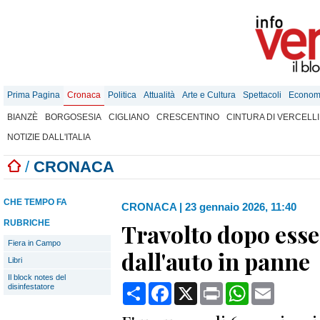
Prima Pagina
Cronaca
Politica
Attualità
Arte e Cultura
Spettacoli
Econom
BIANZÈ
BORGOSESIA
CIGLIANO
CRESCENTINO
CINTURA DI VERCELLI
NOTIZIE DALL'ITALIA
/
CRONACA
CHE TEMPO FA
CRONACA
|
23 gennaio 2026, 11:40
RUBRICHE
Travolto dopo esse
Fiera in Campo
dall'auto in panne
Libri
Il block notes del
Condividi
Facebook
X
Print
WhatsApp
Email
disinfestatore