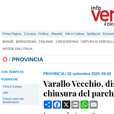
Prima Pagina
Cronaca
Politica
Attualità
Arte e Cultura
Spettacoli
Econom
BIANZÈ
BORGOSESIA
CIGLIANO
CRESCENTINO
CINTURA DI VERCELLI
NOTIZIE DALL'ITALIA
/
PROVINCIA
CHE TEMPO FA
PROVINCIA
|
02 settembre 2025, 09:00
RUBRICHE
Varallo Vecchio, di
Fiera in Campo
chiusura del parch
Libri
Il block notes del
Condividi
Facebook
X
Print
WhatsApp
Email
disinfestatore