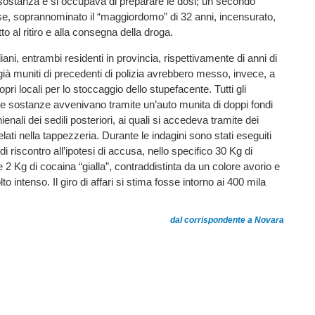
sostanza e si occupava di preparare le dosi; un secondo
se, soprannominato il “maggiordomo” di 32 anni, incensurato,
o al ritiro e alla consegna della droga.
aliani, entrambi residenti in provincia, rispettivamente di anni di
 già muniti di precedenti di polizia avrebbero messo, invece, a
opri locali per lo stoccaggio dello stupefacente. Tutti gli
e sostanze avvenivano tramite un’auto munita di doppi fondi
hienali dei sedili posteriori, ai quali si accedeva tramite dei
lati nella tappezzeria. Durante le indagini sono stati eseguiti
di riscontro all’ipotesi di accusa, nello specifico 30 Kg di
e 2 Kg di cocaina “gialla”, contraddistinta da un colore avorio e
 intenso. Il giro di affari si stima fosse intorno ai 400 mila
dal corrispondente a Novara