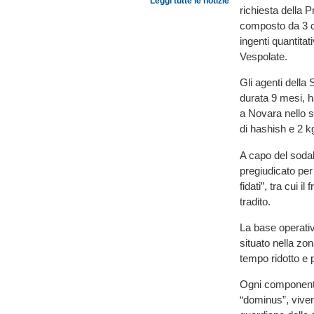
Leggi tutte le notizie
richiesta della 
composto da 3 cit
ingenti quantitat
Vespolate.
Gli agenti della
durata 9 mesi, h
a Novara nello s
di hashish e 2 k
A capo del sodal
pregiudicato per 
fidati”, tra cui i
tradito.
La base operativ
situato nella zo
tempo ridotto e 
Ogni componente 
“dominus”, viven