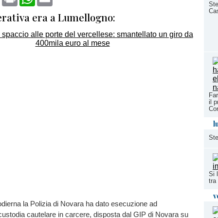
Ste
Cas
erativa era a Lumellogno:
Far
il 
Cor
l
Ste
Si 
tra
v
odierna la Polizia di Novara ha dato esecuzione ad
custodia cautelare in carcere, disposta dal GIP di Novara su