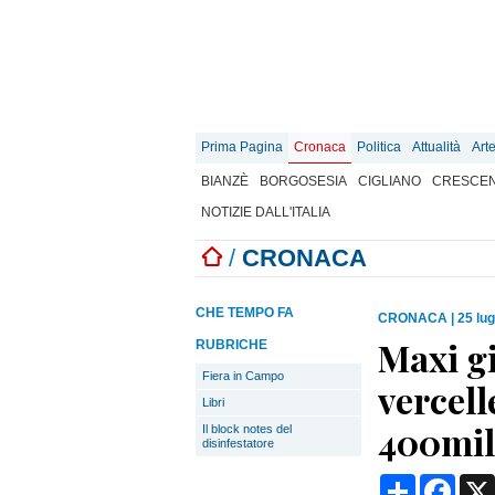
Prima Pagina
Cronaca
Politica
Attualità
Art
BIANZÈ
BORGOSESIA
CIGLIANO
CRESCEN
NOTIZIE DALL'ITALIA
/
CRONACA
CHE TEMPO FA
CRONACA
|
25 lug
Maxi gi
RUBRICHE
Fiera in Campo
vercell
Libri
400mil
Il block notes del
disinfestatore
Condividi
Face