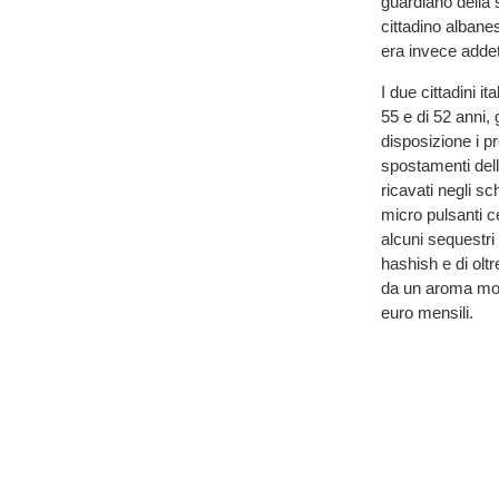
guardiano della 
cittadino albane
era invece addett
I due cittadini it
55 e di 52 anni,
disposizione i pr
spostamenti dell
ricavati negli sc
micro pulsanti ce
alcuni sequestri 
hashish e di oltr
da un aroma molto
euro mensili.