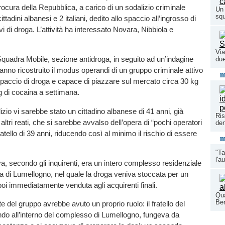
Procura della Repubblica, a carico di un sodalizio criminale
Un 
squ
tadini albanesi e 2 italiani, dedito allo spaccio all’ingrosso di
ivi di droga. L’attività ha interessato Novara, Nibbiola e
Via
 Squadra Mobile, sezione antidroga, in seguito ad un’indagine
due
anno ricostruito il modus operandi di un gruppo criminale attivo
m
paccio di droga e capace di piazzare sul mercato circa 30 kg
g di cocaina a settimana.
izio vi sarebbe stato un cittadino albanese di 41 anni, già
Ris
altri reati, che si sarebbe avvalso dell’opera di “pochi operatori
den
l fratello di 39 anni, riducendo così al minimo il rischio di essere
m
"Ta
l'a
a, secondo gli inquirenti, era un intero complesso residenziale
na di Lumellogno, nel quale la droga veniva stoccata per un
poi immediatamente venduta agli acquirenti finali.
Qua
Ber
del gruppo avrebbe avuto un proprio ruolo: il fratello del
do all’interno del complesso di Lumellogno, fungeva da