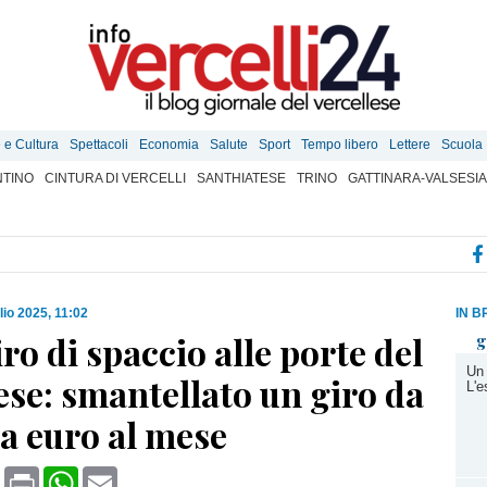
e e Cultura
Spettacoli
Economia
Salute
Sport
Tempo libero
Lettere
Scuola
TINO
CINTURA DI VERCELLI
SANTHIATESE
TRINO
GATTINARA-VALSESIA
lio 2025, 11:02
IN B
ro di spaccio alle porte del
g
Un 
ese: smantellato un giro da
L'e
a euro al mese
book
X
Print
WhatsApp
Email