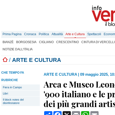
Prima Pagina
Cronaca
Politica
Attualità
Arte e Cultura
Spettacoli
Econom
BIANZÈ
BORGOSESIA
CIGLIANO
CRESCENTINO
CINTURA DI VERCELLI
NOTIZIE DALL'ITALIA
/
ARTE E CULTURA
CHE TEMPO FA
ARTE E CULTURA
|
09 maggio 2025, 10
RUBRICHE
Arca e Museo Leone
Fiera in Campo
'900 italiano e le p
Libri
Il block notes del
dei più grandi artis
disinfestatore
Condividi
Facebook
X
Print
WhatsApp
Email