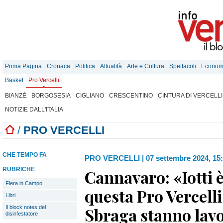
Prima Pagina
Cronaca
Politica
Attualità
Arte e Cultura
Spettacoli
Econom
Basket
Pro Vercelli
BIANZÈ
BORGOSESIA
CIGLIANO
CRESCENTINO
CINTURA DI VERCELLI
NOTIZIE DALL'ITALIA
/
PRO VERCELLI
CHE TEMPO FA
PRO VERCELLI
|
07 settembre 2024, 15
RUBRICHE
Cannavaro: «Iotti è 
Fiera in Campo
questa Pro Vercelli
Libri
Il block notes del
Sbraga stanno lav
disinfestatore