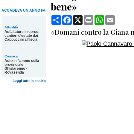
bene»
ACCADEVA UN ANNO FA
Condividi
Facebook
X
Print
WhatsApp
Email
Attualità
«Domani contro la Giana no
Asfaltature in corso:
cantieri d'estate dai
Cappuccini all'Isola
Cronaca
Auto in fiamme sulla
provinciale
Ghislarengo -
Rovasenda
Leggi tutte le notizie