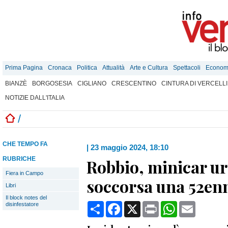
Prima Pagina
Cronaca
Politica
Attualità
Arte e Cultura
Spettacoli
Econom
BIANZÈ
BORGOSESIA
CIGLIANO
CRESCENTINO
CINTURA DI VERCELLI
NOTIZIE DALL'ITALIA
/
CHE TEMPO FA
|
23 maggio 2024, 18:10
RUBRICHE
Robbio, minicar u
Fiera in Campo
soccorsa una 52en
Libri
Il block notes del
Condividi
Facebook
X
Print
WhatsApp
Email
disinfestatore