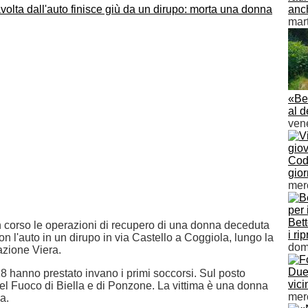
anch
mart
«Be
al 
vene
Code
gior
merc
Bett
 corso le operazioni di recupero di una donna deceduta
i rip
n l'auto in un dirupo in via Castello a Coggiola, lungo la
dom
razione Viera.
Due 
118 hanno prestato invano i primi soccorsi. Sul posto
vici
del Fuoco di Biella e di Ponzone. La vittima è una donna
mer
a.