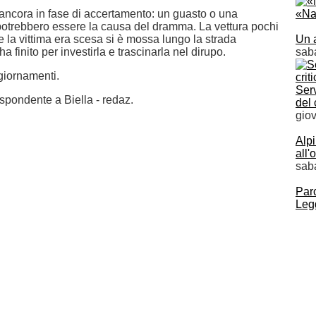
ancora in fase di accertamento: un guasto o una
«Nav
potrebbero essere la causa del dramma. La vettura pochi
e la vittima era scesa si è mossa lungo la strada
Un a
a finito per investirla e trascinarla nel dirupo.
sab
giornamenti.
Serv
ispondente a Biella - redaz.
del 
gio
Alpi
all'
sab
Parc
Legg