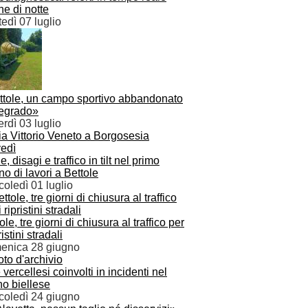
e di notte
edì 07 luglio
ttole, un campo sportivo abbandonato
degrado»
rdì 03 luglio
, disagi e traffico in tilt nel primo
no di lavori a Bettole
oledì 01 luglio
ole, tre giorni di chiusura al traffico per
ristini stradali
enica 28 giugno
vercellesi coinvolti in incidenti nel
no biellese
coledì 24 giugno