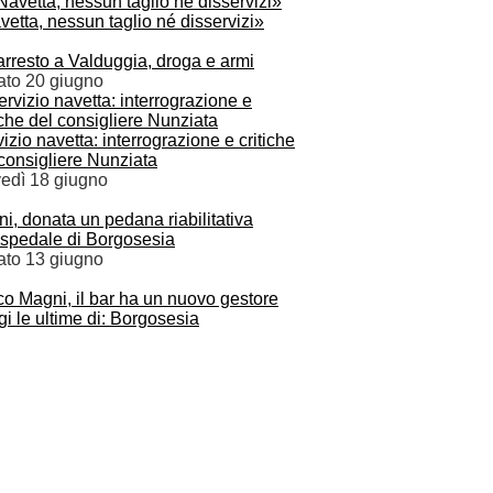
etta, nessun taglio né disservizi»
rresto a Valduggia, droga e armi
ato 20 giugno
izio navetta: interrograzione e critiche
consigliere Nunziata
vedì 18 giugno
ni, donata un pedana riabilitativa
ospedale di Borgosesia
ato 13 giugno
o Magni, il bar ha un nuovo gestore
i le ultime di: Borgosesia