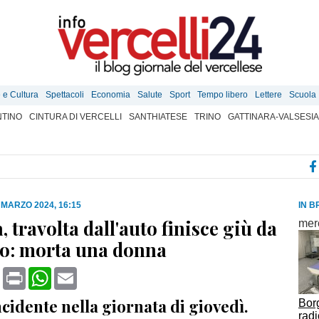
e e Cultura
Spettacoli
Economia
Salute
Sport
Tempo libero
Lettere
Scuola
TINO
CINTURA DI VERCELLI
SANTHIATESE
TRINO
GATTINARA-VALSESIA
 MARZO 2024, 16:15
IN B
 travolta dall'auto finisce giù da
merc
o: morta una donna
book
X
Print
WhatsApp
Email
cidente nella giornata di giovedì.
Borg
radi