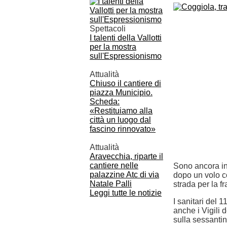
Spettacoli
I talenti della Vallotti
per la mostra
sull'Espressionismo
Attualità
Chiuso il cantiere di
piazza Municipio.
Scheda:
«Restituiamo alla
città un luogo dal
fascino rinnovato»
Attualità
Aravecchia, riparte il
cantiere nelle
Sono ancora in
palazzine Atc di via
dopo un volo co
Natale Palli
strada per la f
Leggi tutte le notizie
I sanitari del 
anche i Vigili 
sulla sessantin