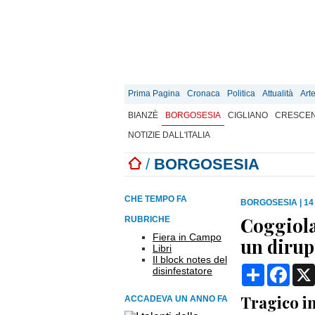
Prima Pagina
Cronaca
Politica
Attualità
Art
BIANZÈ
BORGOSESIA
CIGLIANO
CRESCEN
NOTIZIE DALL'ITALIA
/
BORGOSESIA
CHE TEMPO FA
BORGOSESIA
|
14
Coggiola,
RUBRICHE
Fiera in Campo
un dirup
Libri
Il block notes del
Condividi
Face
disinfestatore
Tragico in
ACCADEVA UN ANNO FA