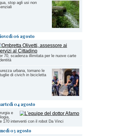
ua, stop agli usi non
enziali
iovedì 06 agosto
r 70, scadenza illimitata per le nuove carte
identità
urezza urbana, tornano le
tuglie di civich in bicicletta
artedì 04 agosto
rurgia e
logia,
re 170 interventi con il robot Da Vinci
unedì 03 agosto