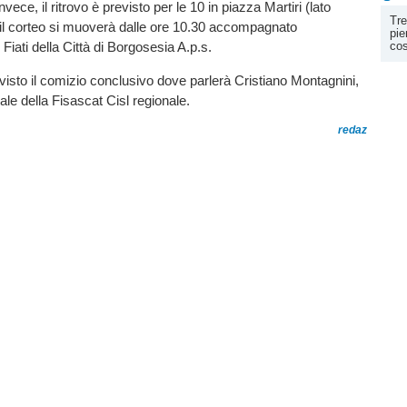
invece, il ritrovo è previsto per le 10 in piazza Martiri (lato
Tre
 il corteo si muoverà dalle ore 10.30 accompagnato
pie
 Fiati della Città di Borgosesia A.p.s.
cos
evisto il comizio conclusivo dove parlerà Cristiano Montagnini,
ale della Fisascat Cisl regionale.
redaz