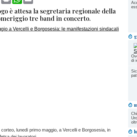
Acq
ess
go è attesa la segretaria regionale della
omeriggio tre band in concerto.
g
Ove
di 
Sic
pat
m
Chi
Uro
olt
 corteo, lunedì primo maggio, a Vercelli e Borgosesia, in
l
etsa dei lavoratori.