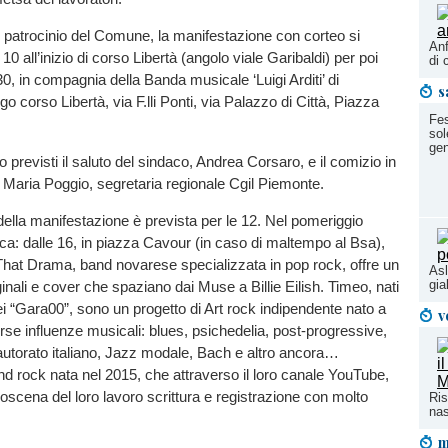
l patrocinio del Comune, la manifestazione con corteo si
Anf
e 10 all’inizio di corso Libertà (angolo viale Garibaldi) per poi
di 
.30, in compagnia della Banda musicale ‘Luigi Arditi’ di
s
o corso Libertà, via F.lli Ponti, via Palazzo di Città, Piazza
Fes
sol
gen
 previsti il saluto del sindaco, Andrea Corsaro, e il comizio in
 Maria Poggio, segretaria regionale Cgil Piemonte.
ella manifestazione è prevista per le 12. Nel pomeriggio
ca: dalle 16, in piazza Cavour (in caso di maltempo al Bsa),
That Drama, band novarese specializzata in pop rock, offre un
Asl
gial
iginali e cover che spaziano dai Muse a Billie Eilish. Timeo, nati
i “Gara00”, sono un progetto di Art rock indipendente nato a
v
erse influenze musicali: blues, psichedelia, post-progressive,
autorato italiano, Jazz modale, Bach e altro ancora…
nd rock nata nel 2015, che attraverso il loro canale YouTube,
roscena del loro lavoro scrittura e registrazione con molto
Ris
nas
m