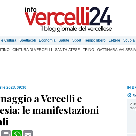
e e Cultura
Spettacoli
Economia
Salute
Sport
Tempo libero
Lettere
Scuola
TINO
CINTURA DI VERCELLI
SANTHIATESE
TRINO
GATTINARA-VALSESIA
rile 2023, 09:30
IN B
aggio a Vercelli e
v
Zon
sia: le manifestazioni
seg
li
book
X
Print
WhatsApp
Email