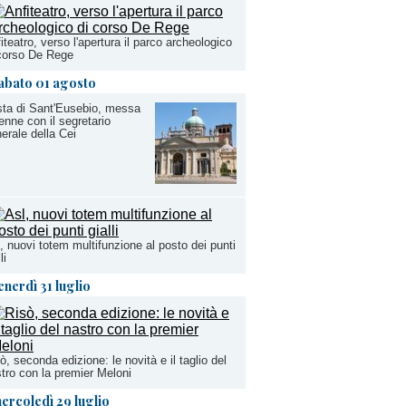
iteatro, verso l'apertura il parco archeologico
corso De Rege
abato 01 agosto
ta di Sant'Eusebio, messa
enne con il segretario
erale della Cei
, nuovi totem multifunzione al posto dei punti
li
enerdì 31 luglio
ò, seconda edizione: le novità e il taglio del
tro con la premier Meloni
ercoledì 29 luglio