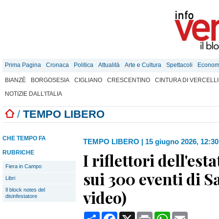
Prima Pagina
Cronaca
Politica
Attualità
Arte e Cultura
Spettacoli
Econom
BIANZÈ
BORGOSESIA
CIGLIANO
CRESCENTINO
CINTURA DI VERCELLI
NOTIZIE DALL'ITALIA
/
TEMPO LIBERO
CHE TEMPO FA
TEMPO LIBERO
|
15 giugno 2026, 12:30
RUBRICHE
I riflettori dell'es
Fiera in Campo
sui 300 eventi di 
Libri
Il block notes del
video)
disinfestatore
Condividi
Facebook
X
Print
WhatsApp
Email