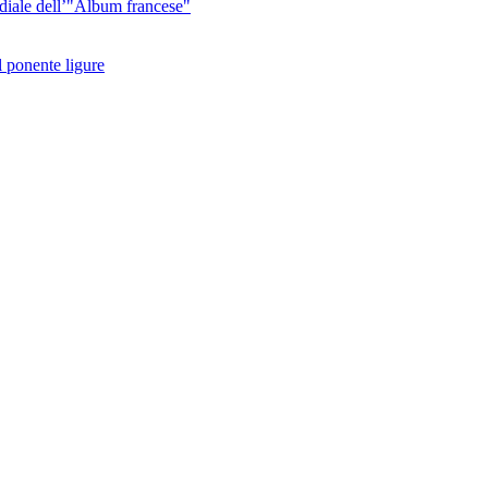
diale dell’"Album francese"
l ponente ligure