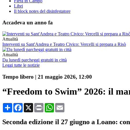
Fiera in Campo
Libri
Il block notes del disinfestatore
Accadeva un anno fa
Attualità
Interventi su Sant'Andrea e Teatro Civico: Vercelli si prepara a Risò
Attualità
Da lunedì parcheggi gratuiti in città
Leggi tutte le notizie
Tempo libero
|
21 maggio 2026, 12:00
“Freedom to Swim” 2026: il mar
Condividi
Facebook
X
Print
WhatsApp
Email
Seconda edizione il 27 giugno a Loano: con