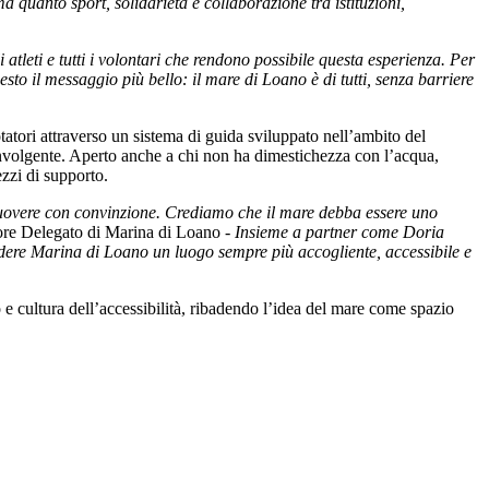
a quanto sport, solidarietà e collaborazione tra istituzioni,
atleti e tutti i volontari che rendono possibile questa esperienza. Per
sto il messaggio più bello: il mare di Loano è di tutti, senza barriere
tatori attraverso un sistema di guida sviluppato nell’ambito del
involgente. Aperto anche a chi non ha dimestichezza con l’acqua,
ezzi di supporto.
muovere con convinzione. Crediamo che il mare debba essere uno
ore Delegato di Marina di Loano -
Insieme a partner come Doria
endere Marina di Loano un luogo sempre più accogliente, accessibile e
e cultura dell’accessibilità, ribadendo l’idea del mare come spazio