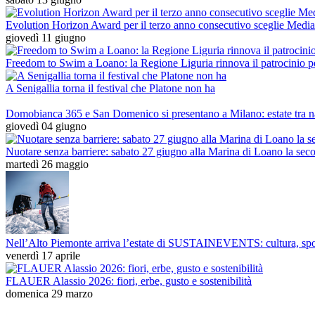
Evolution Horizon Award per il terzo anno consecutivo sceglie Media
giovedì 11 giugno
Freedom to Swim a Loano: la Regione Liguria rinnova il patrocinio per
A Senigallia torna il festival che Platone non ha
Domobianca 365 e San Domenico si presentano a Milano: estate tra n
giovedì 04 giugno
Nuotare senza barriere: sabato 27 giugno alla Marina di Loano la se
martedì 26 maggio
Nell’Alto Piemonte arriva l’estate di SUSTAINEVENTS: cultura, sport
venerdì 17 aprile
FLAUER Alassio 2026: fiori, erbe, gusto e sostenibilità
domenica 29 marzo