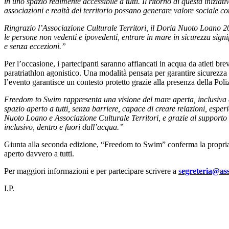
in uno spazio realmente accessibile a tutti. Il ritorno di questa inizi
associazioni e realtà del territorio possano generare valore sociale co
Ringrazio l’Associazione Culturale Territori, il Doria Nuoto Loano 2000
le persone non vedenti e ipovedenti, entrare in mare in sicurezza signi
e senza eccezioni.”
Per l’occasione, i partecipanti saranno affiancati in acqua da atleti b
paratriathlon agonistico. Una modalità pensata per garantire sicurezz
l’evento garantisce un contesto protetto grazie alla presenza della Pol
Freedom to Swim rappresenta una visione del mare aperta, inclusiva 
spazio aperto a tutti, senza barriere, capace di creare relazioni, espe
Nuoto Loano e Associazione Culturale Territori, e grazie al supporto d
inclusivo, dentro e fuori dall’acqua.”
Giunta alla seconda edizione, “Freedom to Swim” conferma la propria vo
aperto davvero a tutti.
Per maggiori informazioni e per partecipare scrivere a
s
egreteria@asso
I.P.