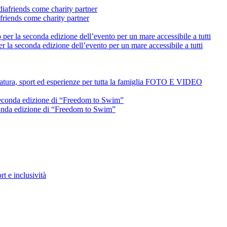
friends come charity partner
 la seconda edizione dell’evento per un mare accessibile a tutti
atura, sport ed esperienze per tutta la famiglia FOTO E VIDEO
conda edizione di “Freedom to Swim”
 e inclusività