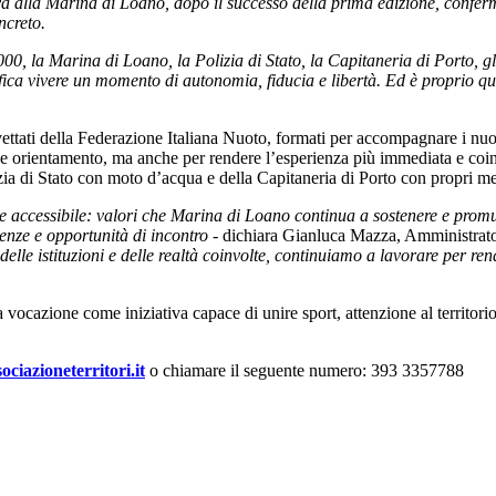
ativa alla Marina di Loano, dopo il successo della prima edizione, conferm
ncreto.
, la Marina di Loano, la Polizia di Stato, la Capitaneria di Porto, gli 
fica vivere un momento di autonomia, fiducia e libertà. Ed è proprio que
revettati della Federazione Italiana Nuoto, formati per accompagnare i nuo
a e orientamento, ma anche per rendere l’esperienza più immediata e co
izia di Stato con moto d’acqua e della Capitaneria di Porto con propri m
e accessibile: valori che Marina di Loano continua a sostenere e pro
rienze e opportunità di incontro
- dichiara Gianluca Mazza, Amministrat
elle istituzioni e delle realtà coinvolte, continuiamo a lavorare per r
cazione come iniziativa capace di unire sport, attenzione al territorio 
ciazioneterritori.it
o chiamare il seguente numero: 393 3357788