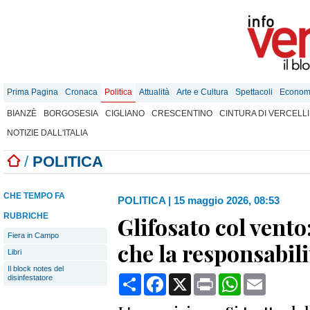
Prima Pagina
Cronaca
Politica
Attualità
Arte e Cultura
Spettacoli
Econom
BIANZÈ
BORGOSESIA
CIGLIANO
CRESCENTINO
CINTURA DI VERCELLI
NOTIZIE DALL'ITALIA
/
POLITICA
CHE TEMPO FA
POLITICA
|
15 maggio 2026, 08:53
RUBRICHE
Glifosato col vento
Fiera in Campo
che la responsabilit
Libri
Il block notes del
Condividi
Facebook
X
Print
WhatsApp
Email
disinfestatore