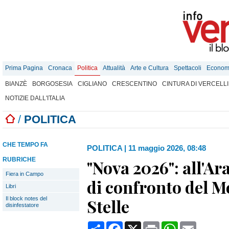
Prima Pagina
Cronaca
Politica
Attualità
Arte e Cultura
Spettacoli
Econom
BIANZÈ
BORGOSESIA
CIGLIANO
CRESCENTINO
CINTURA DI VERCELLI
NOTIZIE DALL'ITALIA
/
POLITICA
CHE TEMPO FA
POLITICA
|
11 maggio 2026, 08:48
RUBRICHE
"Nova 2026": all'Ar
Fiera in Campo
di confronto del M
Libri
Il block notes del
Stelle
disinfestatore
Condividi
Facebook
X
Print
WhatsApp
Email