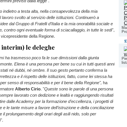
ermini previsti dalla legge
".
 indietro a testa alta, nella consapevolezza della mia
 lavoro svolto al servizio delle istituzioni. Continuerò a
idee dal Gruppo di Fratelli d’Italia e la mia onorabilità sociale e
Mar
, contro ogni eventuale forma di sciacallaggio, in tutte le sedi
",
Pro
 vicepresidente della Regione.
g
d interim) le deleghe
mi ha trasmesso poco fa le sue dimissioni dalla giunta
Pie
lis
emonte. Elena è una persona per bene su cui in tutti questi anni
stati né dubbi, né ombre. Il suo gesto pertanto conferma la
ettezza e il rispetto delle istituzioni, fatto, come lei stessa ha
 per senso di responsabilità e per il bene della Regione",
ha
vernatore
Alberto Cirio
. "
Queste sono le parole di una persona
sempre lavorato con dedizione e lealtà e raggiungendo risultati
tire dalle Academy per la formazione d’eccellenza, i progetti di
 e le tante misure a favore dell’istruzione e della conciliazione
 il prolungamento degli orari degli asili nido, solo per
i
".