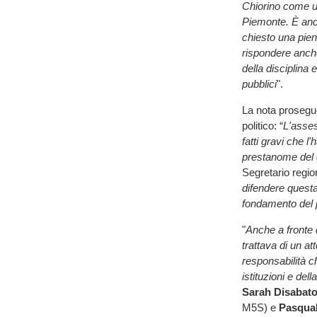
Chiorino come un
Piemonte. È anch
chiesto una pien
rispondere anche
della disciplina 
pubblici
".
La nota prosegue 
politico: “
L'asses
fatti gravi che l
prestanome del 
Segretario regio
difendere questa
fondamento del p
"
Anche a fronte 
trattava di un a
responsabilità ch
istituzioni e de
Sarah Disabat
M5S) e
Pasqua