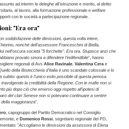
assunto ad interim le deleghe all'istruzione e merito, al diritto
rsitario, al lavoro, alla formazione professionale e welfare
apporti con le società a partecipazione regionale.
ioni: "Era ora"
 soddisfazione delle dimissioni, questa volta intere,
hiorino, nonché dell'assessore Franceschini di Biella,
lui nell'oscura società "5 forchette". Era ora. Stupisce anzi che
abbiano provato sinora a difendere l'indifendibile
", hanno
sigliere regionali di Avs
Alice Ravinale
,
Valentina Cera
e
Quello della Bisteccheria d'Italia è uno scandalo colossale e lo
 subito: questo è l'unico esito possibile di questa penosa
 travolgendo la credibilità della Regione. Con le mafie non si
anto più dopo ciò che emerso oggi rispetto all'ipotesi di
enaro del clan Senese non si potevano continuare a sentire
te della maggioranza
".
ero
, capogruppo del Partito Democratico nel Consiglio
iemonte, e
Domenico Rossi
, segretario regionale del PD,
mentato: "
Accogliamo le dimissioni da assessora di Elena