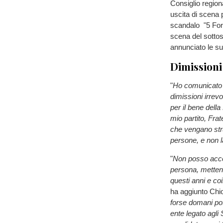
Consiglio region
uscita di scena 
scandalo "5 Forc
scena del sotto
annunciato le s
Dimissioni
"
Ho comunicato a
dimissioni irrev
per il bene dell
mio partito, Fra
che vengano stru
persone, e non l
"
Non posso accet
persona, mettend
questi anni e c
ha aggiunto Chi
forse domani po
ente legato agli