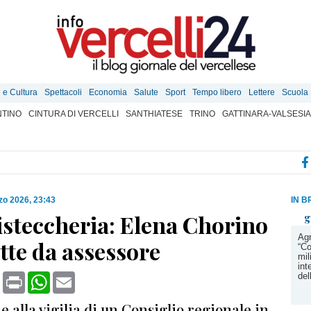
e e Cultura
Spettacoli
Economia
Salute
Sport
Tempo libero
Lettere
Scuola
TINO
CINTURA DI VERCELLI
SANTHIATESE
TRINO
GATTINARA-VALSESIA
zo 2026, 23:43
IN B
isteccheria: Elena Chorino
g
Agr
tte da assessore
“Co
mil
int
book
X
Print
WhatsApp
Email
del
e alla vigilia di un Consiglio regionale in