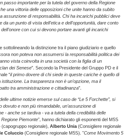
 passo importante per la tutela del governo della Regione
e una vittoria delle opposizioni che unite hanno da subito
a assunzione di responsabilità. Chi ha incarichi pubblici deve
 da un punto di vista dell’etica e dell’opportunità, dare conto
e dell’onore con cui si devono portare avanti gli incarichi
sottolineando la distinzione tra il piano giudiziario e quello
sora non poteva non assumersi la responsabilità politica dei
'hanno vista coinvolta in una società con la figlia di un
clan dei Senese
”. Secondo la Presidente del Gruppo PD e il
nale “
il primo dovere di chi siede in queste cariche è quello di
 istituzione. La trasparenza non è un’opzione, ma il
atto tra amministrazione e cittadinanza
”.
delle ultime notizie emerse sul caso de “Le 5 Forchette”, si
tto dovuto e non più rimandabile, un’assunzione di
e - anche se tardiva - va a tutela della credibilità delle
lla Regione Piemonte
", hanno dichiarato gli esponenti del M5S
o
(capogruppo regionale),
Alberto Unia
(Consigliere regionale
le Coluccio
(Consigliere regionale M5S). "
Come Movimento 5