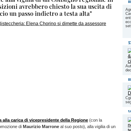
m
sizioni avrebbero chiesto la sua uscita di
Agr
cio un passo indietro a testa alta"
Cav
ent
eco
set
g
Aut
dec
m
Cgi
seg
v
a alla carica di vicepresidente della Regione
(con la
omozione di
Maurizio Marrone
al suo posto), alla vigilia di un