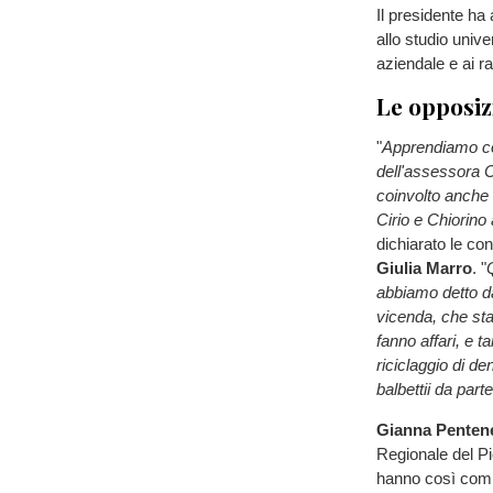
Il presidente ha 
allo studio unive
aziendale e ai r
Le opposiz
"
Apprendiamo con
dell'assessora C
coinvolto anche 
Cirio e Chiorino 
dichiarato le con
Giulia Marro
. "
abbiamo detto da
vicenda, che sta
fanno affari, e t
riciclaggio di d
balbettii da par
Gianna Penten
Regionale del P
hanno così com