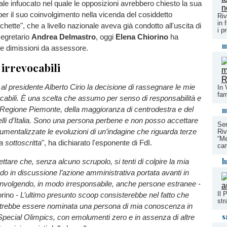
ale infuocato nel quale le opposizioni avrebbero chiesto la sua
per il suo coinvolgimento nella vicenda del cosiddetto
Riv
in 
hette", che a livello nazionale aveva già condotto all'uscita di
i p
segretario
Andrea Delmastro
, oggi
Elena Chiorino
ha
m
ue dimissioni da assessore.
 irrevocabili
l presidente Alberto Cirio la decisione di rassegnare le mie
In 
fam
ocabili. È una scelta che assumo per senso di responsabilità e
a Regione Piemonte, della maggioranza di centrodestra e del
m
telli d’Italia. Sono una persona perbene e non posso accettare
Sem
mentalizzate le evoluzioni di un’indagine che riguarda terze
Riv
“Me
a sottoscritta
", ha dichiarato l'esponente di FdI.
ca
l
tare che, senza alcuno scrupolo, si tenti di colpire la mia
o in discussione l’azione amministrativa portata avanti in
oinvolgendo, in modo irresponsabile, anche persone estranee
-
Il 
orino -
L’ultimo presunto scoop consisterebbe nel fatto che
str
trebbe essere nominata una persona di mia conoscenza in
s
 Special Olimpics, con emolumenti zero e in assenza di altre