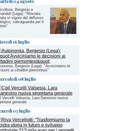
artedì 04 agosto
icoltura, Bergesio e
andoli (Lega): "Rinviata
rata in vigore del deflusso
logico, salvaguardia per il
tore"
iovedì 16 luglio
onomia, Bergesio (Lega): "Avviciniamo le
isioni ai cittadini piemontesi"
ercoledì 08 luglio
l Vercelli Valsesia, Lara Danesino nuova
retaria generale
enerdì 03 luglio