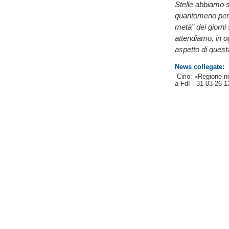
Stelle abbiamo so
quantomeno per q
metà” dei giorni 
attendiamo, in o
aspetto di quest
News collegate:
Cirio: «Regione n
a FdI
- 31-03-26 1