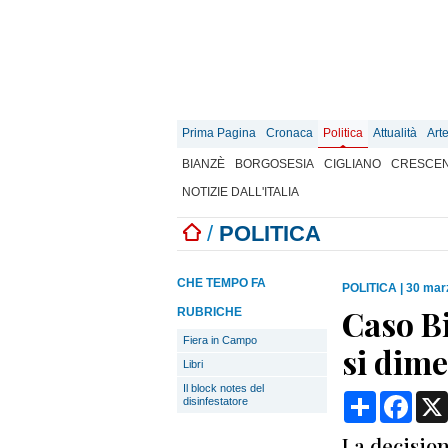
Prima Pagina
Cronaca
Politica
Attualità
Art
BIANZÈ
BORGOSESIA
CIGLIANO
CRESCEN
NOTIZIE DALL'ITALIA
/
POLITICA
CHE TEMPO FA
POLITICA
|
30 mar
Caso B
RUBRICHE
Fiera in Campo
si dime
Libri
Il block notes del
Condividi
Face
disinfestatore
La decision