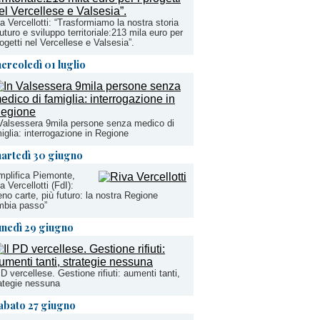
a Vercellotti: “Trasformiamo la nostra storia
futuro e sviluppo territoriale:213 mila euro per
rogetti nel Vercellese e Valsesia”.
ercoledì 01 luglio
Valsessera 9mila persone senza medico di
iglia: interrogazione in Regione
artedì 30 giugno
plifica Piemonte,
a Vercellotti (FdI):
no carte, più futuro: la nostra Regione
mbia passo”
unedì 29 giugno
PD vercellese. Gestione rifiuti: aumenti tanti,
ategie nessuna
abato 27 giugno