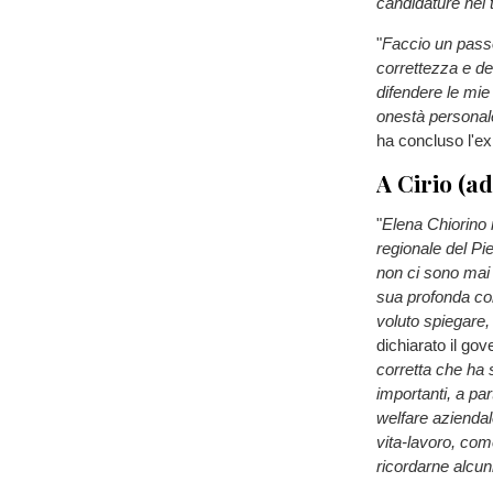
candidature nei t
"
Faccio un passo
correttezza e del
difendere le mie 
onestà personale
ha concluso l'ex
A Cirio (a
"
Elena Chiorino 
regionale del Pi
non ci sono mai 
sua profonda corr
voluto spiegare,
dichiarato il go
corretta che ha 
importanti, a par
welfare aziendale
vita-lavoro, come
ricordarne alcun