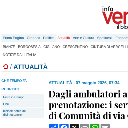
Prima Pagina
Cronaca
Politica
Attualità
Arte e Cultura
Spettacoli
Econom
BIANZÈ
BORGOSESIA
CIGLIANO
CRESCENTINO
CINTURA DI VERCELLI
NOTIZIE DALL'ITALIA
/
ATTUALITÀ
CHE TEMPO FA
ATTUALITÀ
|
07 maggio 2026, 07:34
RUBRICHE
Dagli ambulatori ai
Fiera in Campo
prenotazione: i ser
Libri
Il block notes del
di Comunità di via
disinfestatore
Condividi
Facebook
X
Print
WhatsApp
Email