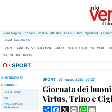
Prima Pagina
Cronaca
Politica
Attualità
Arte e Cultura
Spettacoli
Econom
Basket
Pro Vercelli
BIANZÈ
BORGOSESIA
CIGLIANO
CRESCENTINO
CINTURA DI VERCELLI
NOTIZIE DALL'ITALIA
/
SPORT
CHE TEMPO FA
SPORT
|
03 marzo 2026, 08:27
RUBRICHE
Giornata dei buoni
Fiera in Campo
Virtus, Trino e Cig
Libri
Il block notes del
Condividi
Facebook
X
Print
WhatsApp
Email
disinfestatore