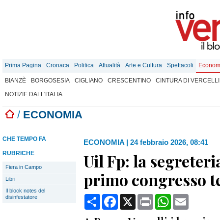
Prima Pagina
Cronaca
Politica
Attualità
Arte e Cultura
Spettacoli
Econom
BIANZÈ
BORGOSESIA
CIGLIANO
CRESCENTINO
CINTURA DI VERCELLI
NOTIZIE DALL'ITALIA
/
ECONOMIA
CHE TEMPO FA
ECONOMIA
|
24 febbraio 2026, 08:41
RUBRICHE
Uil Fp: la segreteri
Fiera in Campo
primo congresso te
Libri
Il block notes del
Condividi
Facebook
X
Print
WhatsApp
Email
disinfestatore