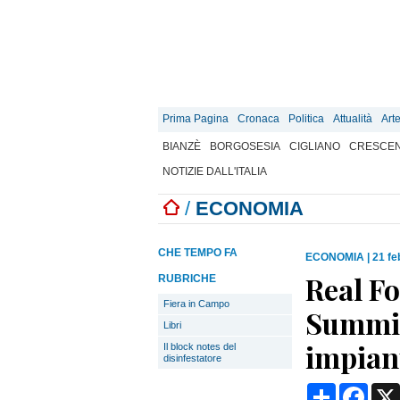
Prima Pagina
Cronaca
Politica
Attualità
Art
BIANZÈ
BORGOSESIA
CIGLIANO
CRESCEN
NOTIZIE DALL'ITALIA
/
ECONOMIA
CHE TEMPO FA
ECONOMIA
|
21 fe
Real Fo
RUBRICHE
Fiera in Campo
Summit
Libri
impiant
Il block notes del
disinfestatore
Condividi
Face