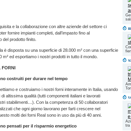
Ges
sal
uisita e la collaborazione con altre aziende del settore ci
m
er fornire impianti completi, dall’impasto fino al
del prodotto finito.
Com
a è disposta su una superficie di 28.000 m² con una superficie
fie
 m² ed esportiamo i nostri prodotti in tutto il mondo.
s
 FORNI
sono costruiti per durare nel tempo
Ami
Tor
ettiamo e costruiamo i nostri forni interamente in Italia, usando
i altissima qualità (tutti componenti italiani e lavorati
v
nostri stabilimenti…). Con la competenza di 50 collaboratori
lizzati che ogni giorno lavorano per farti crescere nel
esto molti dei forni Real sono in uso da più di 40 anni.
Azi
tra
sono pensati per il risparmio energetico