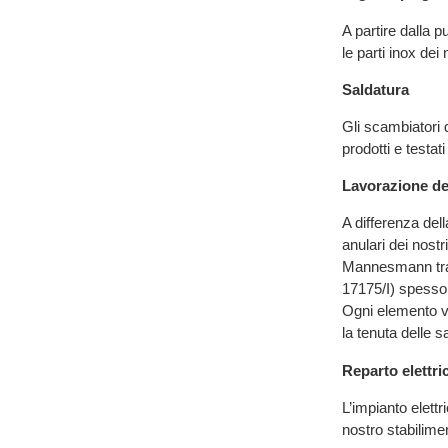
A partire dalla 
le parti inox dei 
Saldatura
Gli scambiatori d
prodotti e testati
Lavorazione de
A differenza del
anulari dei nost
Mannesmann traf
17175/I) spessor
Ogni elemento vi
la tenuta delle 
Reparto elettri
L’impianto elettr
nostro stabilimen