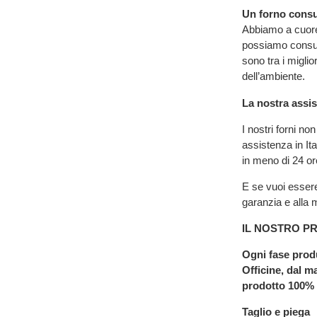
Un forno cons
Abbiamo a cuore i
possiamo consuma
sono tra i miglio
dell’ambiente.
La nostra assis
I nostri forni n
assistenza in It
in meno di 24 or
E se vuoi essere
garanzia e all
IL NOSTRO P
Ogni fase produ
Officine, dal m
prodotto 100% m
Taglio e piega