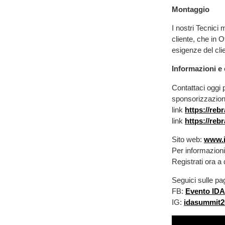
Montaggio
I nostri Tecnici
cliente, che in O
esigenze del cli
Informazioni e 
Contattaci oggi p
sponsorizzazione
link
https://reb
link
https://reb
Sito web:
www.i
Per informazioni 
Registrati ora a
Seguici sulle pa
FB:
Evento IDA 
IG:
idasummit2