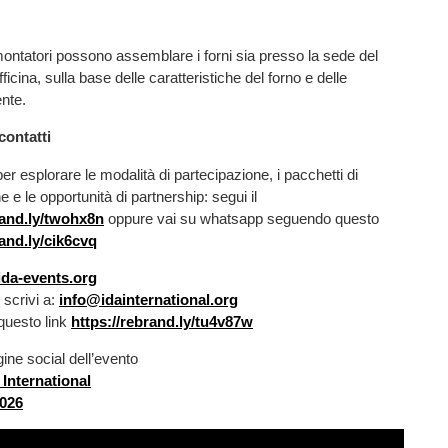
 montatori possono assemblare i forni sia presso la sede del
fficina, sulla base delle caratteristiche del forno e delle
ente.
contatti
er esplorare le modalità di partecipazione, i pacchetti di
 e le opportunità di partnership: segui il
rand.ly/twohx8n
oppure vai su whatsapp seguendo questo
rand.ly/cik6cvq
da-events.org
scrivi a:
info@idainternational.org
 questo link
https://rebrand.ly/tu4v87w
gine social dell’evento
International
026