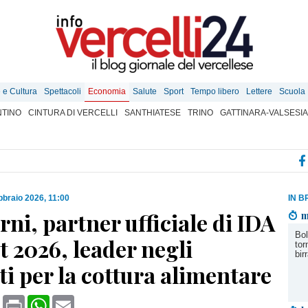
e e Cultura
Spettacoli
Economia
Salute
Sport
Tempo libero
Lettere
Scuola
TINO
CINTURA DI VERCELLI
SANTHIATESE
TRINO
GATTINARA-VALSESIA
bbraio 2026, 11:00
IN B
rni, partner ufficiale di IDA
m
Bol
 2026, leader negli
tor
bir
i per la cottura alimentare
book
X
Print
WhatsApp
Email