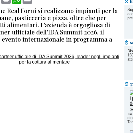
l
ine Real Forni si realizzano impianti per la
Sug
com
pane, pasticceria e pizza, oltre che per
pre
tti alimentari. L’azienda è orgogliosa di
ner ufficiale dell’IDA Summit 2026, il
o evento internazionale in programma a
s
Dis
150
att
g
Ex 
cin
Tar