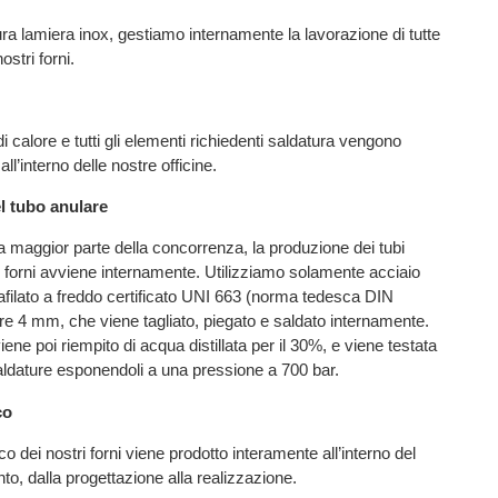
pura lamiera inox, gestiamo internamente la lavorazione di tutte
nostri forni.
i calore e tutti gli elementi richiedenti saldatura vengono
 all’interno delle nostre officine.
l tubo anulare
la maggior parte della concorrenza, la produzione dei tubi
ri forni avviene internamente. Utilizziamo solamente acciaio
ilato a freddo certificato UNI 663 (norma tedesca DIN
e 4 mm, che viene tagliato, piegato e saldato internamente.
ene poi riempito di acqua distillata per il 30%, e viene testata
saldature esponendoli a una pressione a 700 bar.
co
ico dei nostri forni viene prodotto interamente all’interno del
to, dalla progettazione alla realizzazione.