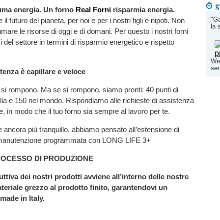
g
uma energia. Un forno
Real Forni
risparmia energia.
"G
l futuro del pianeta, per noi e per i nostri figli e nipoti. Non
la 
re le risorse di oggi e di domani. Per questo i nostri forni
ri del settore in termini di risparmio energetico e rispetto
Wed
sen
tenza è capillare e veloce
on si rompono. Ma se si rompono, siamo pronti: 40 punti di
alia e 150 nel mondo. Rispondiamo alle richieste di assistenza
e, in modo che il tuo forno sia sempre al lavoro per te.
 ancora più tranquillo, abbiamo pensato all’estensione di
a manutenzione programmata con LONG LIFE 3+
ROCESSO DI PRODUZIONE
ttiva dei nostri prodotti avviene all’interno delle nostre
ateriale grezzo al prodotto finito, garantendovi un
ade in Italy.