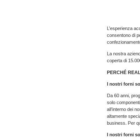
L’esperienza acq
consentono di pot
confezionamento 
La nostra aziend
coperta di 15.000
PERCHÉ REAL
I nostri forni 
Da 60 anni, prog
solo componenti d
all’interno dei 
altamente specia
business. Per qu
I nostri forni 