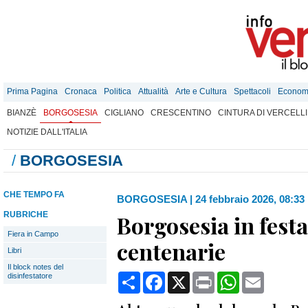
Prima Pagina
Cronaca
Politica
Attualità
Arte e Cultura
Spettacoli
Econom
BIANZÈ
BORGOSESIA
CIGLIANO
CRESCENTINO
CINTURA DI VERCELLI
NOTIZIE DALL'ITALIA
/
BORGOSESIA
CHE TEMPO FA
BORGOSESIA
|
24 febbraio 2026, 08:33
RUBRICHE
Borgosesia in festa
Fiera in Campo
centenarie
Libri
Il block notes del
Condividi
Facebook
X
Print
WhatsApp
Email
disinfestatore