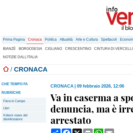
Prima Pagina
Cronaca
Politica
Attualità
Arte e Cultura
Spettacoli
Econom
BIANZÈ
BORGOSESIA
CIGLIANO
CRESCENTINO
CINTURA DI VERCELLI
NOTIZIE DALL'ITALIA
/
CRONACA
CHE TEMPO FA
CRONACA
|
09 febbraio 2026, 12:06
RUBRICHE
Va in caserma a sp
Fiera in Campo
denuncia, ma è irr
Libri
Il block notes del
arrestato
disinfestatore
Condividi
Facebook
X
Print
WhatsApp
Email